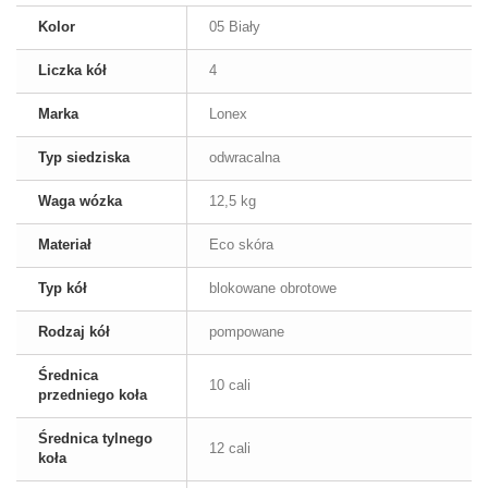
Kolor
05 Biały
Liczka kół
4
Marka
Lonex
Typ siedziska
odwracalna
Waga wózka
12,5 kg
Materiał
Eco skóra
Typ kół
blokowane obrotowe
Rodzaj kół
pompowane
Średnica
10 cali
przedniego koła
Średnica tylnego
12 cali
koła