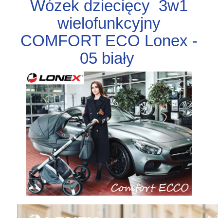
Wózek dziecięcy 3w1
wielofunkcyjny
COMFORT ECO Lonex -
05 biały