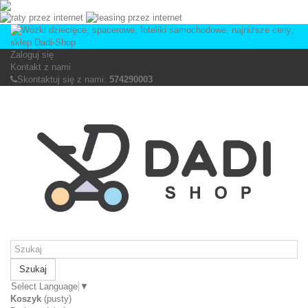
Zaloguj się
Kontakt z nami
Skontaktuj się z nami:
574290003
Szukaj
Select Language
▼
Koszyk
(pusty)