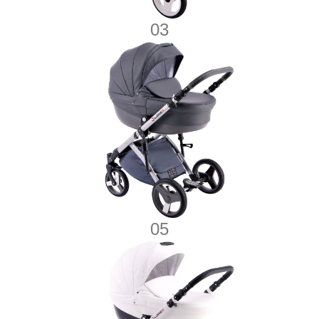
03
0
5