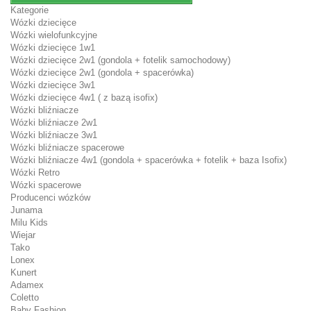
Kategorie
Wózki dziecięce
Wózki wielofunkcyjne
Wózki dziecięce 1w1
Wózki dziecięce 2w1 (gondola + fotelik samochodowy)
Wózki dziecięce 2w1 (gondola + spacerówka)
Wózki dziecięce 3w1
Wózki dziecięce 4w1 ( z bazą isofix)
Wózki bliźniacze
Wózki bliźniacze 2w1
Wózki bliźniacze 3w1
Wózki bliźniacze spacerowe
Wózki bliźniacze 4w1 (gondola + spacerówka + fotelik + baza Isofix)
Wózki Retro
Wózki spacerowe
Producenci wózków
Junama
Milu Kids
Wiejar
Tako
Lonex
Kunert
Adamex
Coletto
Baby Fashion