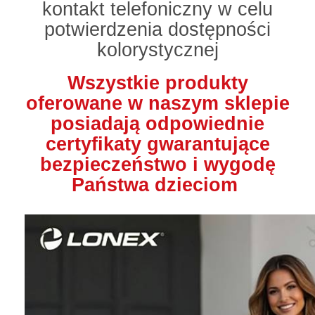
kontakt telefoniczny w celu
potwierdzenia dostępności
kolorystycznej
Wszystkie produkty
oferowane w naszym sklepie
posiadają odpowiednie
certyfikaty gwarantujące
bezpieczeństwo i wygodę
Państwa dzieciom
.