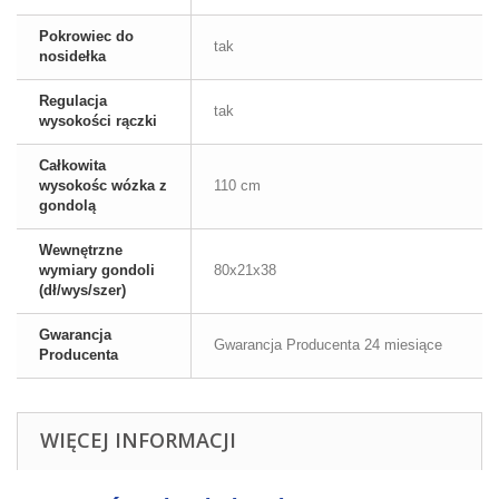
Pokrowiec do
tak
nosidełka
Regulacja
tak
wysokości rączki
Całkowita
wysokośc wózka z
110 cm
gondolą
Wewnętrzne
wymiary gondoli
80x21x38
(dł/wys/szer)
Gwarancja
Gwarancja Producenta 24 miesiące
Producenta
WIĘCEJ INFORMACJI