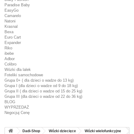
Paradise Baby
EasyGo
Camarelo
Natoni
Krasnal
Bexa
Euro Cart
Expander
Riko
ibebe
Adbor
Colibro
Wózki dla lalek
Foteliki samochodowe
Grupa 0+ ( dla dzieci o wadze do 13 kg)
Grupa I (dla dzieci o wadze od 9 do 18 kg)
Grupa II ( dla dzieci o wadze od 15 do 25 kg)
Grupa III (dla dzieci o wadze od 22 do 36 kg)
BLOG
WYPRZEDAŻ
Negocjuj Cenę
Dadi-Shop
Wózki dziecięce
Wózki wielofunkcyjne