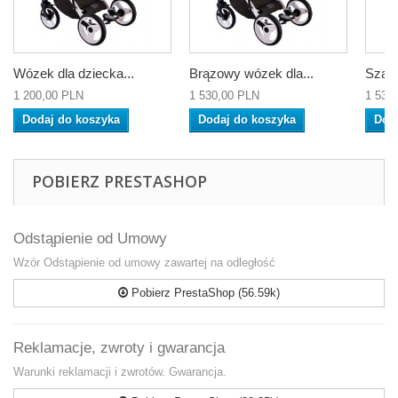
Wózek dla dziecka...
Brązowy wózek dla...
Szary
1 200,00 PLN
1 530,00 PLN
1 530
Dodaj do koszyka
Dodaj do koszyka
Dod
POBIERZ PRESTASHOP
Odstąpienie od Umowy
Wzór Odstąpienie od umowy zawartej na odległość
Pobierz PrestaShop (56.59k)
Reklamacje, zwroty i gwarancja
Warunki reklamacji i zwrotów. Gwarancja.