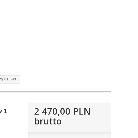
ny 01 3w1
2 470,00 PLN
w 1
brutto