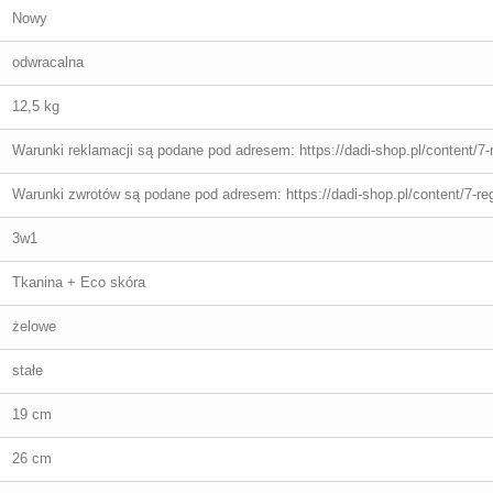
Nowy
odwracalna
12,5 kg
Warunki reklamacji są podane pod adresem: https://dadi-shop.pl/content/7-
Warunki zwrotów są podane pod adresem: https://dadi-shop.pl/content/7-re
3w1
Tkanina + Eco skóra
żelowe
stałe
19 cm
26 cm