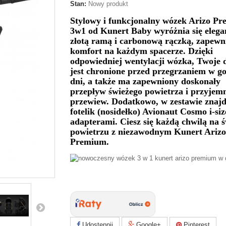
Stan:
Nowy produkt
Stylowy i funkcjonalny wózek Arizo P
3w1 od Kunert Baby wyróżnia się eleg
złotą ramą i carbonową rączką, zapewn
komfort na każdym spacerze. Dzięki
odpowiedniej wentylacji wózka, Twoje 
jest chronione przed przegrzaniem w g
dni, a także ma zapewniony doskonały
przepływ świeżego powietrza i przyjem
przewiew. Dodatkowo, w zestawie znajd
fotelik (nosidełko) Avionaut Cosmo i-siz
adapterami. Ciesz się każdą chwilą na 
powietrzu z niezawodnym Kunert Arizo
Premium.
Udostępnij
Google+
Pinterest