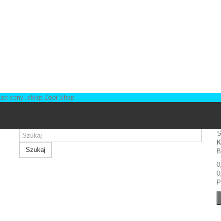
S
K
Szukaj
B
0
0
P