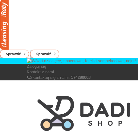
Zaloguj się
Kontakt z nami
Skontaktuj się z nami:
574290003