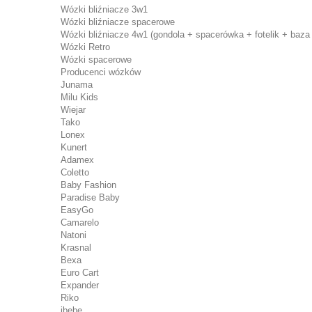
Wózki bliźniacze 3w1
Wózki bliźniacze spacerowe
Wózki bliźniacze 4w1 (gondola + spacerówka + fotelik + baza 
Wózki Retro
Wózki spacerowe
Producenci wózków
Junama
Milu Kids
Wiejar
Tako
Lonex
Kunert
Adamex
Coletto
Baby Fashion
Paradise Baby
EasyGo
Camarelo
Natoni
Krasnal
Bexa
Euro Cart
Expander
Riko
ibebe