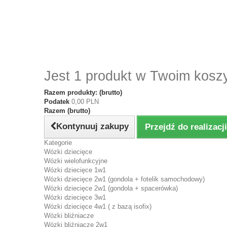
Jest 1 produkt w Twoim kosz
Razem produkty: (brutto)
Podatek
0,00 PLN
Razem (brutto)
Kontynuuj zakupy
Przejdź do realizac
Kategorie
Wózki dziecięce
Wózki wielofunkcyjne
Wózki dziecięce 1w1
Wózki dziecięce 2w1 (gondola + fotelik samochodowy)
Wózki dziecięce 2w1 (gondola + spacerówka)
Wózki dziecięce 3w1
Wózki dziecięce 4w1 ( z bazą isofix)
Wózki bliźniacze
Wózki bliźniacze 2w1