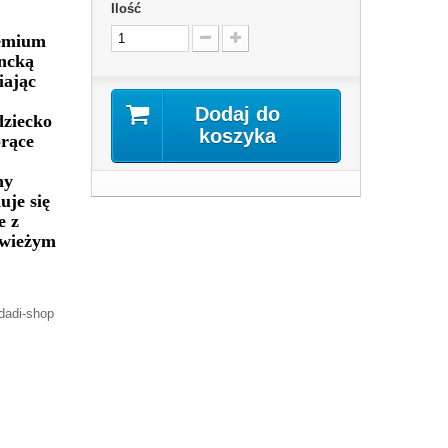
Ilość
remium
ancką
iając
Dodaj do
dziecko
koszyka
orące
ny
uje się
e z
świeżym