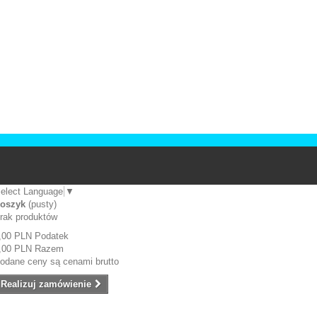
elect Language
▼
oszyk
(pusty)
rak produktów
,00 PLN
Podatek
,00 PLN
Razem
odane ceny są cenami brutto
Realizuj zamówienie