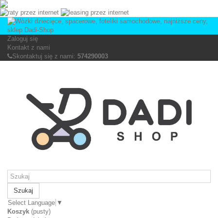
Zaloguj się
Kontakt z nami
Skontaktuj się z nami:
574290003
Szukaj
Select Language
▼
Koszyk
(pusty)