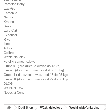
Paradise Baby
EasyGo
Camarelo
Natoni
Krasnal
Bexa
Euro Cart
Expander
Riko
ibebe
Adbor
Colibro
Wózki dla lalek
Foteliki samochodowe
Grupa 0+ ( dla dzieci o wadze do 13 kg)
Grupa I (dla dzieci o wadze od 9 do 18 kg)
Grupa II ( dla dzieci o wadze od 15 do 25 kg)
Grupa III (dla dzieci o wadze od 22 do 36 kg)
BLOG
WYPRZEDAŻ
Negocjuj Cenę
Dadi-Shop
Wózki dziecięce
Wózki wielofunkcyjne