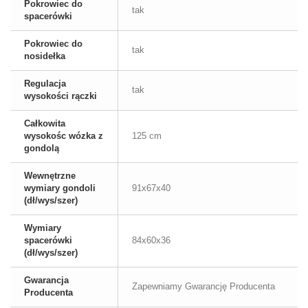
Pokrowiec do
tak
spacerówki
Pokrowiec do
tak
nosidełka
Regulacja
tak
wysokości rączki
Całkowita
wysokośc wózka z
125 cm
gondolą
Wewnętrzne
wymiary gondoli
91x67x40
(dł/wys/szer)
Wymiary
spacerówki
84x60x36
(dł/wys/szer)
Gwarancja
Zapewniamy Gwarancję Producenta
Producenta