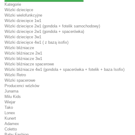
Kategorie
Wózki dziecięce
Wózki wielofunkcyjne
Wózki dziecięce 1w1
Wózki dziecięce 2w1 (gondola + fotelik samochodowy)
Wózki dziecięce 2w1 (gondola + spacerówka)
Wózki dziecięce 3w1
Wózki dziecięce 4w1 ( z bazą isofix)
Wózki bliźniacze
Wózki bliźniacze 2w1
Wózki bliźniacze 3w1
Wózki bliźniacze spacerowe
Wózki bliźniacze 4w1 (gondola + spacerówka + fotelik + baza Isofix)
Wózki Retro
Wózki spacerowe
Producenci wózków
Junama
Milu Kids
Wiejar
Tako
Lonex
Kunert
Adamex
Coletto
Baby Fashion