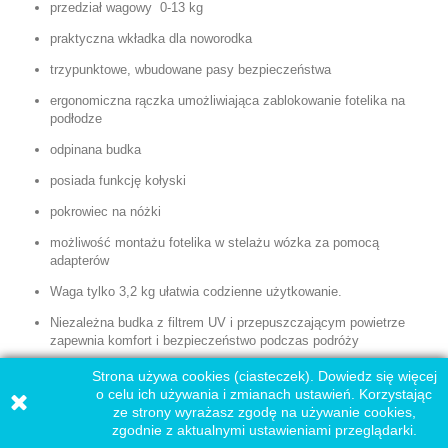
przedział wagowy 0-13 kg
praktyczna wkładka dla noworodka
trzypunktowe, wbudowane pasy bezpieczeństwa
ergonomiczna rączka umożliwiająca zablokowanie fotelika na
podłodze
odpinana budka
posiada funkcję kołyski
pokrowiec na nóżki
możliwość montażu fotelika w stelażu wózka za pomocą
adapterów
Waga tylko 3,2 kg ułatwia codzienne użytkowanie.
Niezależna budka z filtrem UV i przepuszczającym powietrze
zapewnia komfort i bezpieczeństwo podczas podróży
Strona używa cookies (ciasteczek). Dowiedz się więcej
o celu ich używania i zmianach ustawień. Korzystając
ze strony wyrażasz zgodę na używanie cookies,
zgodnie z aktualnymi ustawieniami przeglądarki.