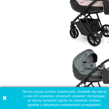
Strona używa cookies (ciasteczek). Dowiedz się więcej
o celu ich używania i zmianach ustawień. Korzystając
ze strony wyrażasz zgodę na używanie cookies,
zgodnie z aktualnymi ustawieniami przeglądarki.