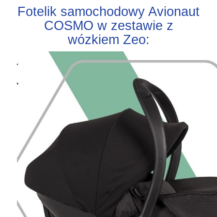
Fotelik samochodowy Avionaut
COSMO w zestawie z
wózkiem Zeo: