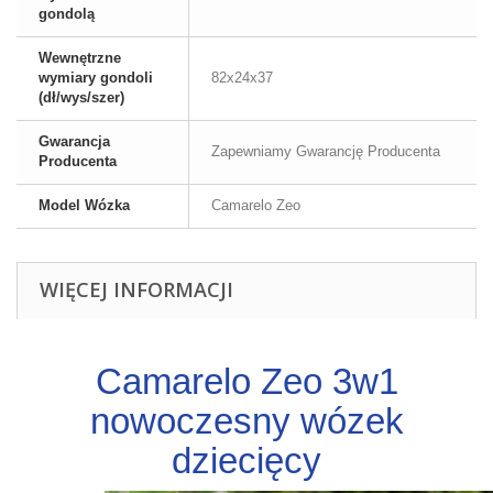
gondolą
Wewnętrzne
wymiary gondoli
82x24x37
(dł/wys/szer)
Gwarancja
Zapewniamy Gwarancję Producenta
Producenta
Model Wózka
Camarelo Zeo
WIĘCEJ INFORMACJI
Camarelo Zeo 3w1
nowoczesny wózek
dziecięcy