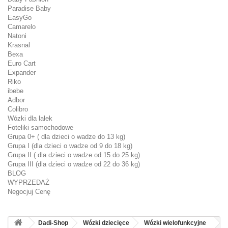
Paradise Baby
EasyGo
Camarelo
Natoni
Krasnal
Bexa
Euro Cart
Expander
Riko
ibebe
Adbor
Colibro
Wózki dla lalek
Foteliki samochodowe
Grupa 0+ ( dla dzieci o wadze do 13 kg)
Grupa I (dla dzieci o wadze od 9 do 18 kg)
Grupa II ( dla dzieci o wadze od 15 do 25 kg)
Grupa III (dla dzieci o wadze od 22 do 36 kg)
BLOG
WYPRZEDAŻ
Negocjuj Cenę
Dadi-Shop
Wózki dziecięce
Wózki wielofunkcyjne