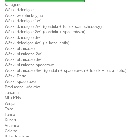
Kategorie
Wózki dziecięce
Wózki wielofunkcyjne
Wózki dziecięce 1w1
Wózki dziecięce 2w1 (gondola + fotelik samochodowy)
Wózki dziecięce 2w1 (gondola + spacerówka)
Wózki dziecięce 3w1
Wózki dziecięce 4w1 ( z bazą isofix)
Wózki bliźniacze
Wózki bliźniacze 2w1
Wózki bliźniacze 3w1
Wózki bliźniacze spacerowe
Wózki bliźniacze 4w1 (gondola + spacerówka + fotelik + baza Isofix)
Wózki Retro
Wózki spacerowe
Producenci wózków
Junama
Milu Kids
Wiejar
Tako
Lonex
Kunert
Adamex
Coletto
Baby Fashion