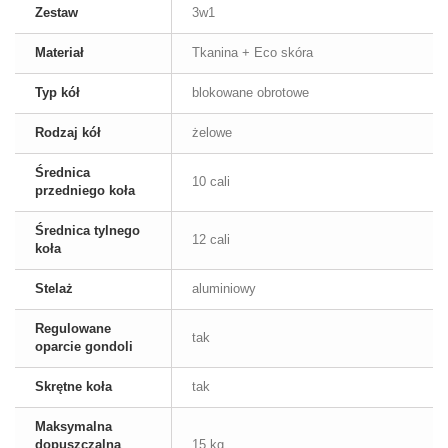
Zestaw
3w1
Materiał
Tkanina + Eco skóra
Typ kół
blokowane obrotowe
Rodzaj kół
żelowe
Średnica
10 cali
przedniego koła
Średnica tylnego
12 cali
koła
Stelaż
aluminiowy
Regulowane
tak
oparcie gondoli
Skrętne koła
tak
Maksymalna
dopuszczalna
15 kg