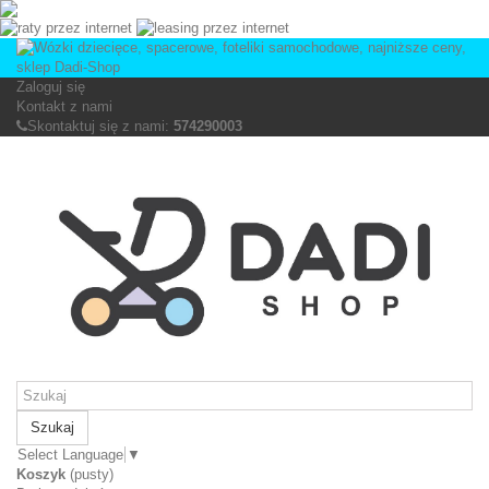
Zaloguj się
Kontakt z nami
Skontaktuj się z nami:
574290003
Szukaj
Select Language
▼
Koszyk
(pusty)