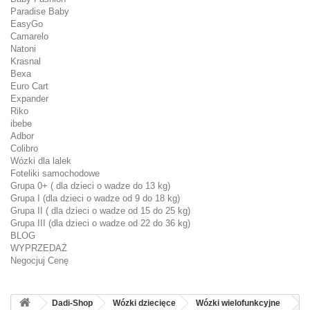
Paradise Baby
EasyGo
Camarelo
Natoni
Krasnal
Bexa
Euro Cart
Expander
Riko
ibebe
Adbor
Colibro
Wózki dla lalek
Foteliki samochodowe
Grupa 0+ ( dla dzieci o wadze do 13 kg)
Grupa I (dla dzieci o wadze od 9 do 18 kg)
Grupa II ( dla dzieci o wadze od 15 do 25 kg)
Grupa III (dla dzieci o wadze od 22 do 36 kg)
BLOG
WYPRZEDAŻ
Negocjuj Cenę
Dadi-Shop
Wózki dziecięce
Wózki wielofunkcyjne