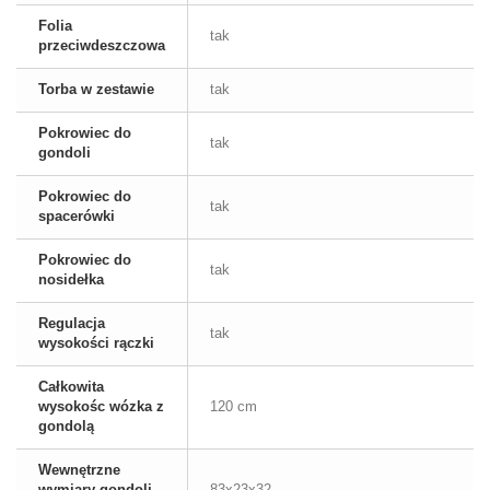
Folia
tak
przeciwdeszczowa
Torba w zestawie
tak
Pokrowiec do
tak
gondoli
Pokrowiec do
tak
spacerówki
Pokrowiec do
tak
nosidełka
Regulacja
tak
wysokości rączki
Całkowita
wysokośc wózka z
120 cm
gondolą
Wewnętrzne
wymiary gondoli
83x23x32