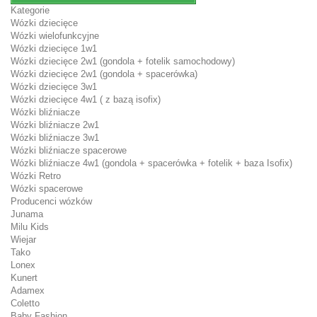
Kategorie
Wózki dziecięce
Wózki wielofunkcyjne
Wózki dziecięce 1w1
Wózki dziecięce 2w1 (gondola + fotelik samochodowy)
Wózki dziecięce 2w1 (gondola + spacerówka)
Wózki dziecięce 3w1
Wózki dziecięce 4w1 ( z bazą isofix)
Wózki bliźniacze
Wózki bliźniacze 2w1
Wózki bliźniacze 3w1
Wózki bliźniacze spacerowe
Wózki bliźniacze 4w1 (gondola + spacerówka + fotelik + baza Isofix)
Wózki Retro
Wózki spacerowe
Producenci wózków
Junama
Milu Kids
Wiejar
Tako
Lonex
Kunert
Adamex
Coletto
Baby Fashion