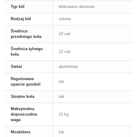
Typ kół
blokowane obrotowe
Rodzaj kół
żelowe
Średnica
10 cali
przedniego koła
Średnica tylnego
12 cali
koła
Stelaż
aluminiowy
Regulowane
tak
oparcie gondoli
Skrętne koła
tak
Maksymalna
dopuszczalna
15 kg
waga
Moskitiera
tak