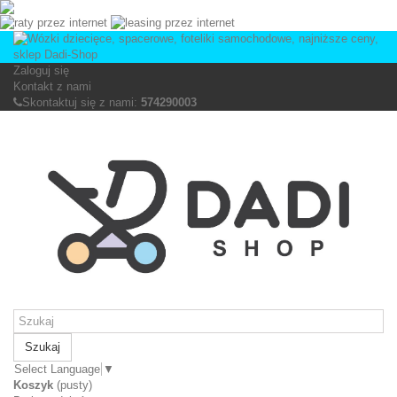
Zaloguj się
Kontakt z nami
Skontaktuj się z nami:
574290003
Szukaj
Select Language
▼
Koszyk
(pusty)