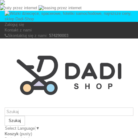
Zaloguj się
Kontakt z nami
Skontaktuj się z nami:
574290003
Szukaj
Select Language
▼
Koszyk
(pusty)