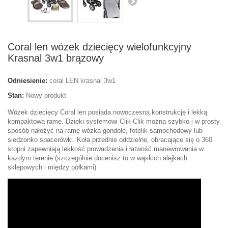
Coral len wózek dziecięcy wielofunkcyjny
Krasnal 3w1 brązowy
Odniesienie:
coral LEN krasnal 3w1
Stan:
Nowy produkt
Wózek dziecięcy Coral len posiada nowoczesną konstrukcję i lekką
kompaktową ramę. Dzięki systemowi Clik-Clik można szybko i w prosty
sposób nałożyć na ramę wózka gondolę, fotelik samochodowy lub
siedzonko spacerówki. Koła przednie oddzielne, obracające się o 360
stopni zapewniają lekkość prowadzenia i łatwość manewrowania w
każdym terenie (szczególnie docenisz to w wąskich alejkach
sklepowych i między półkami)