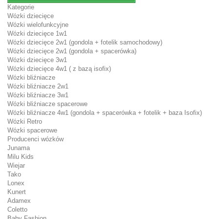
Kategorie
Wózki dziecięce
Wózki wielofunkcyjne
Wózki dziecięce 1w1
Wózki dziecięce 2w1 (gondola + fotelik samochodowy)
Wózki dziecięce 2w1 (gondola + spacerówka)
Wózki dziecięce 3w1
Wózki dziecięce 4w1 ( z bazą isofix)
Wózki bliźniacze
Wózki bliźniacze 2w1
Wózki bliźniacze 3w1
Wózki bliźniacze spacerowe
Wózki bliźniacze 4w1 (gondola + spacerówka + fotelik + baza Isofix)
Wózki Retro
Wózki spacerowe
Producenci wózków
Junama
Milu Kids
Wiejar
Tako
Lonex
Kunert
Adamex
Coletto
Baby Fashion