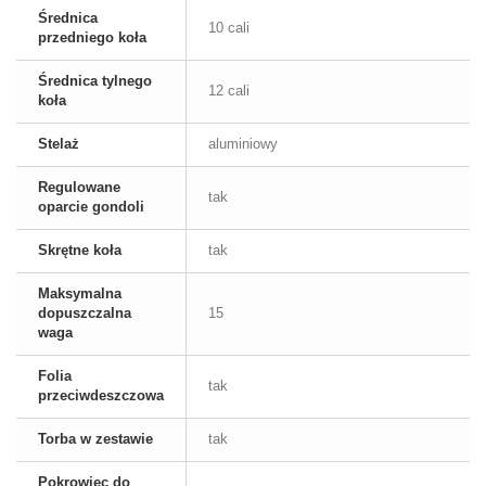
Średnica
10 cali
przedniego koła
Średnica tylnego
12 cali
koła
Stelaż
aluminiowy
Regulowane
tak
oparcie gondoli
Skrętne koła
tak
Maksymalna
dopuszczalna
15
waga
Folia
tak
przeciwdeszczowa
Torba w zestawie
tak
Pokrowiec do