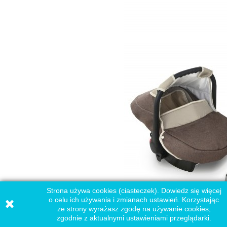
Strona używa cookies (ciasteczek). Dowiedz się więcej
o celu ich używania i zmianach ustawień. Korzystając
ze strony wyrażasz zgodę na używanie cookies,
zgodnie z aktualnymi ustawieniami przeglądarki.