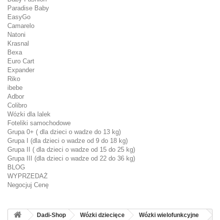
Paradise Baby
EasyGo
Camarelo
Natoni
Krasnal
Bexa
Euro Cart
Expander
Riko
ibebe
Adbor
Colibro
Wózki dla lalek
Foteliki samochodowe
Grupa 0+ ( dla dzieci o wadze do 13 kg)
Grupa I (dla dzieci o wadze od 9 do 18 kg)
Grupa II ( dla dzieci o wadze od 15 do 25 kg)
Grupa III (dla dzieci o wadze od 22 do 36 kg)
BLOG
WYPRZEDAŻ
Negocjuj Cenę
Dadi-Shop
Wózki dziecięce
Wózki wielofunkcyjne