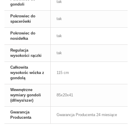
tak
gondoli
Pokrowiec do
tak
spacerówki
Pokrowiec do
tak
nosidełka
Regulacja
tak
wysokości rączki
Całkowita
wysokośc wózka z
115 cm
gondolą
Wewnętrzne
wymiary gondoli
85x20x41
(dł/wys/szer)
Gwarancja
Gwarancja Producenta 24 miesiące
Producenta