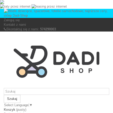
Zaloguj się
Kontakt z nami
Skontaktuj się z nami:
574290003
Szukaj
Select Language
▼
Koszyk
(pusty)