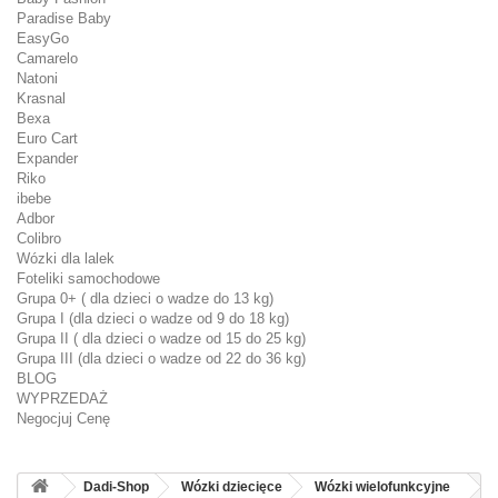
Paradise Baby
EasyGo
Camarelo
Natoni
Krasnal
Bexa
Euro Cart
Expander
Riko
ibebe
Adbor
Colibro
Wózki dla lalek
Foteliki samochodowe
Grupa 0+ ( dla dzieci o wadze do 13 kg)
Grupa I (dla dzieci o wadze od 9 do 18 kg)
Grupa II ( dla dzieci o wadze od 15 do 25 kg)
Grupa III (dla dzieci o wadze od 22 do 36 kg)
BLOG
WYPRZEDAŻ
Negocjuj Cenę
Dadi-Shop
Wózki dziecięce
Wózki wielofunkcyjne