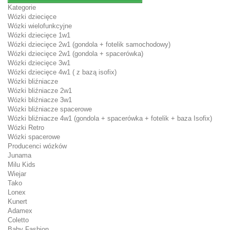
Kategorie
Wózki dziecięce
Wózki wielofunkcyjne
Wózki dziecięce 1w1
Wózki dziecięce 2w1 (gondola + fotelik samochodowy)
Wózki dziecięce 2w1 (gondola + spacerówka)
Wózki dziecięce 3w1
Wózki dziecięce 4w1 ( z bazą isofix)
Wózki bliźniacze
Wózki bliźniacze 2w1
Wózki bliźniacze 3w1
Wózki bliźniacze spacerowe
Wózki bliźniacze 4w1 (gondola + spacerówka + fotelik + baza Isofix)
Wózki Retro
Wózki spacerowe
Producenci wózków
Junama
Milu Kids
Wiejar
Tako
Lonex
Kunert
Adamex
Coletto
Baby Fashion