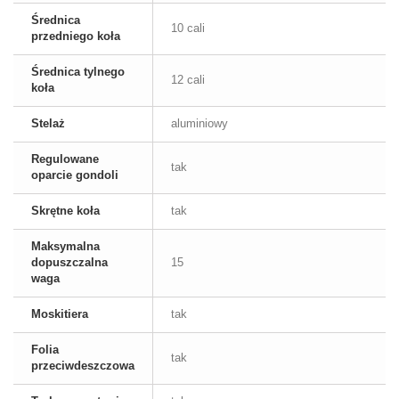
Średnica
10 cali
przedniego koła
Średnica tylnego
12 cali
koła
Stelaż
aluminiowy
Regulowane
tak
oparcie gondoli
Skrętne koła
tak
Maksymalna
dopuszczalna
15
waga
Moskitiera
tak
Folia
tak
przeciwdeszczowa