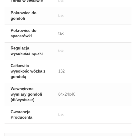
Torba w zestawie
tak
Pokrowiec do
tak
gondoli
Pokrowiec do
tak
spacerówki
Regulacja
tak
wysokości rączki
Całkowita
wysokośc wózka z
132
gondolą
Wewnętrzne
wymiary gondoli
84x24x40
(dł/wys/szer)
Gwarancja
tak
Producenta