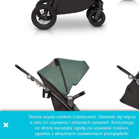
Strona używa cookies (ciasteczek). Dowiedz się więcej
o celu ich używania i zmianach ustawień. Korzystając
ze strony wyrażasz zgodę na używanie cookies,
zgodnie z aktualnymi ustawieniami przeglądarki.