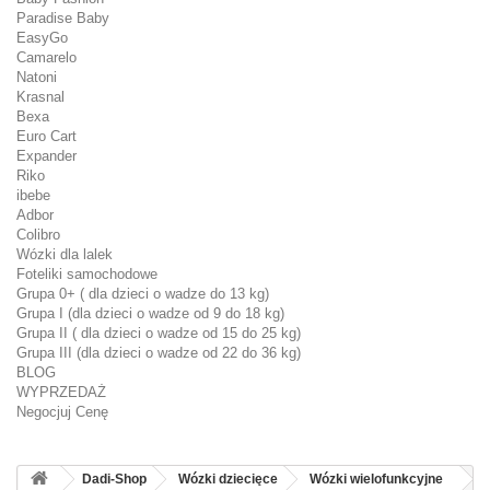
Paradise Baby
EasyGo
Camarelo
Natoni
Krasnal
Bexa
Euro Cart
Expander
Riko
ibebe
Adbor
Colibro
Wózki dla lalek
Foteliki samochodowe
Grupa 0+ ( dla dzieci o wadze do 13 kg)
Grupa I (dla dzieci o wadze od 9 do 18 kg)
Grupa II ( dla dzieci o wadze od 15 do 25 kg)
Grupa III (dla dzieci o wadze od 22 do 36 kg)
BLOG
WYPRZEDAŻ
Negocjuj Cenę
Dadi-Shop
Wózki dziecięce
Wózki wielofunkcyjne