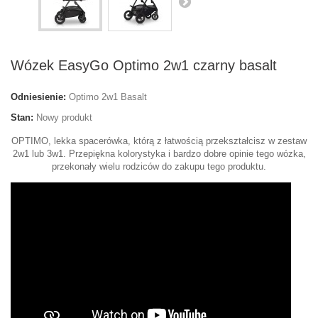
Wózek EasyGo Optimo 2w1 czarny basalt
Odniesienie:
Optimo 2w1 Basalt
Stan:
Nowy produkt
OPTIMO, lekka spacerówka, którą z łatwością przekształcisz w zestaw
2w1 lub 3w1. Przepiękna kolorystyka i bardzo dobre opinie tego wózka,
przekonały wielu rodziców do zakupu tego produktu.