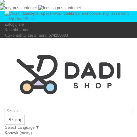
Zaloguj się
Kontakt z nami
Skontaktuj się z nami:
574290003
Szukaj
Select Language
▼
Koszyk
(pusty)