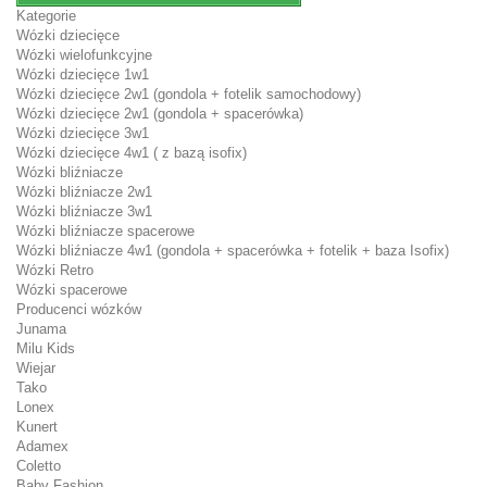
Kategorie
Wózki dziecięce
Wózki wielofunkcyjne
Wózki dziecięce 1w1
Wózki dziecięce 2w1 (gondola + fotelik samochodowy)
Wózki dziecięce 2w1 (gondola + spacerówka)
Wózki dziecięce 3w1
Wózki dziecięce 4w1 ( z bazą isofix)
Wózki bliźniacze
Wózki bliźniacze 2w1
Wózki bliźniacze 3w1
Wózki bliźniacze spacerowe
Wózki bliźniacze 4w1 (gondola + spacerówka + fotelik + baza Isofix)
Wózki Retro
Wózki spacerowe
Producenci wózków
Junama
Milu Kids
Wiejar
Tako
Lonex
Kunert
Adamex
Coletto
Baby Fashion