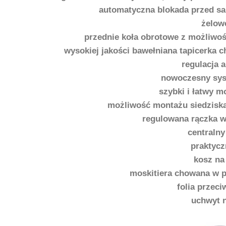
automatyczna blokada przed s
żelow
przednie koła obrotowe z możliwoś
wysokiej jakości bawełniana tapicerka 
regulacja 
nowoczesny sys
szybki i łatwy m
możliwość montażu siedzisk
regulowana rączka w
centraln
praktycz
kosz na
moskitiera chowana w p
folia przec
uchwyt 