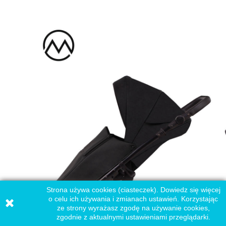
Strona używa cookies (ciasteczek). Dowiedz się więcej
o celu ich używania i zmianach ustawień. Korzystając
ze strony wyrażasz zgodę na używanie cookies,
zgodnie z aktualnymi ustawieniami przeglądarki.