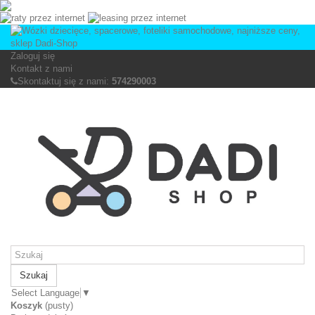
Zaloguj się
Kontakt z nami
Skontaktuj się z nami:
574290003
Szukaj
Select Language
▼
Koszyk
(pusty)