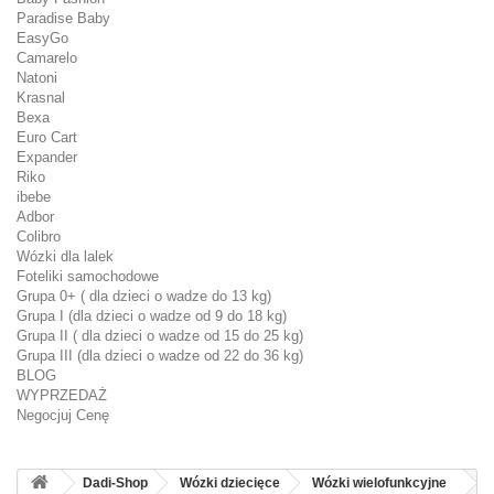
Paradise Baby
EasyGo
Camarelo
Natoni
Krasnal
Bexa
Euro Cart
Expander
Riko
ibebe
Adbor
Colibro
Wózki dla lalek
Foteliki samochodowe
Grupa 0+ ( dla dzieci o wadze do 13 kg)
Grupa I (dla dzieci o wadze od 9 do 18 kg)
Grupa II ( dla dzieci o wadze od 15 do 25 kg)
Grupa III (dla dzieci o wadze od 22 do 36 kg)
BLOG
WYPRZEDAŻ
Negocjuj Cenę
Dadi-Shop
Wózki dziecięce
Wózki wielofunkcyjne