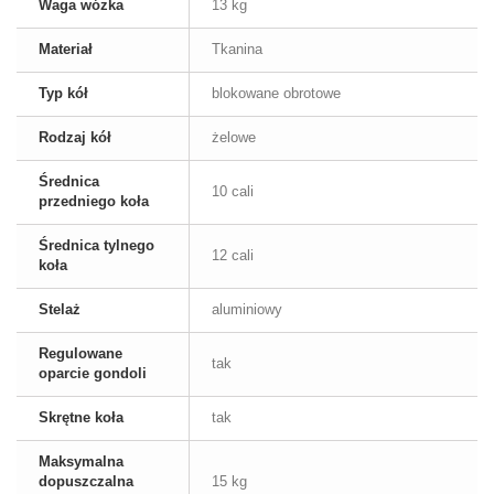
Waga wózka
13 kg
Materiał
Tkanina
Typ kół
blokowane obrotowe
Rodzaj kół
żelowe
Średnica
10 cali
przedniego koła
Średnica tylnego
12 cali
koła
Stelaż
aluminiowy
Regulowane
tak
oparcie gondoli
Skrętne koła
tak
Maksymalna
dopuszczalna
15 kg