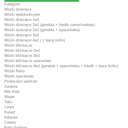
Kategorie
Wózki dziecięce
Wózki wielofunkcyjne
Wózki dziecięce 1w1
Wózki dziecięce 2w1 (gondola + fotelik samochodowy)
Wózki dziecięce 2w1 (gondola + spacerówka)
Wózki dziecięce 3w1
Wózki dziecięce 4w1 ( z bazą isofix)
Wózki bliźniacze
Wózki bliźniacze 2w1
Wózki bliźniacze 3w1
Wózki bliźniacze spacerowe
Wózki bliźniacze 4w1 (gondola + spacerówka + fotelik + baza Isofix)
Wózki Retro
Wózki spacerowe
Producenci wózków
Junama
Milu Kids
Wiejar
Tako
Lonex
Kunert
Adamex
Coletto
Baby Fashion