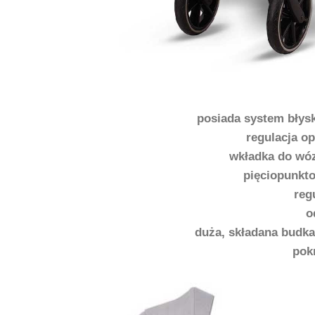
posiada system błys
regulacja op
wkładka do wóz
pięciopunkt
reg
o
duża, składana budka
pok