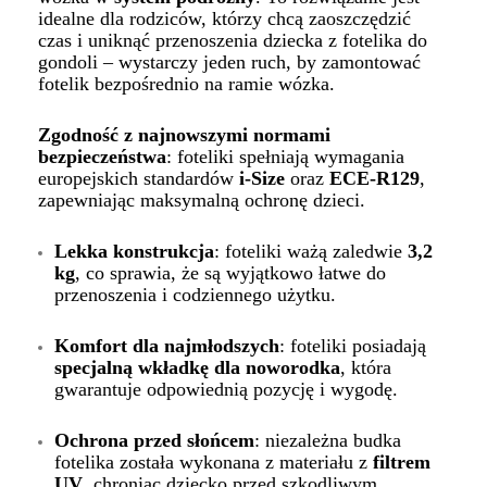
idealne dla rodziców, którzy chcą zaoszczędzić
czas i uniknąć przenoszenia dziecka z fotelika do
gondoli – wystarczy jeden ruch, by zamontować
fotelik bezpośrednio na ramie wózka.
Zgodność z najnowszymi normami
bezpieczeństwa
: foteliki spełniają wymagania
europejskich standardów
i-Size
oraz
ECE-R129
,
zapewniając maksymalną ochronę dzieci.
Lekka konstrukcja
: foteliki ważą zaledwie
3,2
kg
, co sprawia, że są wyjątkowo łatwe do
przenoszenia i codziennego użytku.
Komfort dla najmłodszych
: foteliki posiadają
specjalną wkładkę dla noworodka
, która
gwarantuje odpowiednią pozycję i wygodę.
Ochrona przed słońcem
: niezależna budka
fotelika została wykonana z materiału z
filtrem
UV
, chroniąc dziecko przed szkodliwym