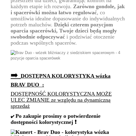
przestrzeń dla dzieci, gwarantując komfort na
każdym etapie ich rozwoju.
Zarówno gondole, jak
i spacerówki można łatwo regulować
, co
umożliwia idealne dopasowanie do indywidualnych
potrzeb maluchów.
Dzięki czterem pozycjom
oparcia spacerówki, Twoje dzieci będą mogły
swobodnie odpoczywać
i podziwiać otoczenie
podczas wspólnych spacerów.
➡️
DOSTĘPNA KOLORYSTYKA wózka
BRAV DUO :
DOSTĘPNOŚĆ KOLORYSTYCZNA MOŻE
ULEC ZMIANIE ze względu na dynamiczną
sprzedaż
Po zakupie prosimy o potwierdzenie
✔️
dostępności kolorystycznej ❗