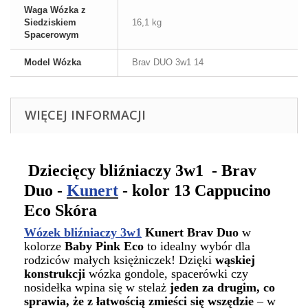
Waga Wózka z
Siedziskiem
16,1 kg
Spacerowym
Model Wózka
Brav DUO 3w1 14
WIĘCEJ INFORMACJI
Dziecięcy bliźniaczy 3w1 - Brav
Duo -
Kunert
- kolor 13 Cappucino
Eco Skóra
Wózek bliźniaczy 3w1
Kunert Brav Duo
w
kolorze
Baby Pink Eco
to idealny wybór dla
rodziców małych księżniczek! Dzięki
wąskiej
konstrukcji
wózka gondole, spacerówki czy
nosidełka wpina się w stelaż
jeden za drugim, co
sprawia, że z łatwością zmieści się wszędzie
– w