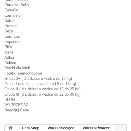
Paradise Baby
EasyGo
Camarelo
Natoni
Krasnal
Bexa
Euro Cart
Expander
Riko
ibebe
Adbor
Colibro
Wózki dla lalek
Foteliki samochodowe
Grupa 0+ ( dla dzieci o wadze do 13 kg)
Grupa I (dla dzieci o wadze od 9 do 18 kg)
Grupa II ( dla dzieci o wadze od 15 do 25 kg)
Grupa III (dla dzieci o wadze od 22 do 36 kg)
BLOG
WYPRZEDAŻ
Negocjuj Cenę
Dadi-Shop
Wózki dziecięce
Wózki bliźniacze