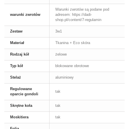
Warunki zwrotów są podane pod
warunki zwrotów
adresem: https://dadi-
shop.pl/content/7-regulamin
Zestaw
3w1
Materiał
Tkanina + Eco skóra
Rodzaj kół
żelowe
Typ kół
blokowane obrotowe
Stelaż
aluminiowy
Regulowane
tak
oparcie gondoli
Skrętne koła
tak
Moskitiera
tak
Folia