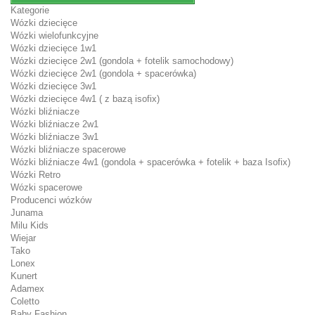
Kategorie
Wózki dziecięce
Wózki wielofunkcyjne
Wózki dziecięce 1w1
Wózki dziecięce 2w1 (gondola + fotelik samochodowy)
Wózki dziecięce 2w1 (gondola + spacerówka)
Wózki dziecięce 3w1
Wózki dziecięce 4w1 ( z bazą isofix)
Wózki bliźniacze
Wózki bliźniacze 2w1
Wózki bliźniacze 3w1
Wózki bliźniacze spacerowe
Wózki bliźniacze 4w1 (gondola + spacerówka + fotelik + baza Isofix)
Wózki Retro
Wózki spacerowe
Producenci wózków
Junama
Milu Kids
Wiejar
Tako
Lonex
Kunert
Adamex
Coletto
Baby Fashion