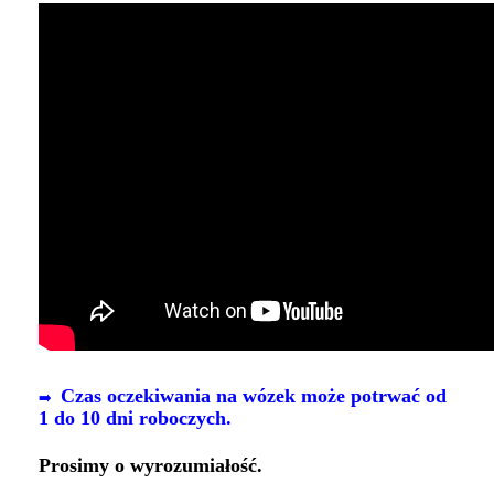
Czas oczekiwania na wózek może potrwać od
➡️
1 do 10 dni roboczych.
Prosimy o wyrozumiałość.