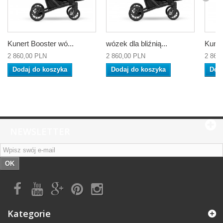
Kunert Booster wó...
wózek dla bliźnią...
Kuner
2 860,00 PLN
2 860,00 PLN
2 860
Dodaj do koszyka
Dodaj do koszyka
Dod
NEWSLETTER
OK
Kategorie