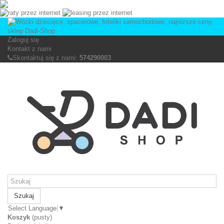
Zaloguj się
Kontakt z nami
Skontaktuj się z nami:
574290003
Szukaj
Select Language
▼
Koszyk
(pusty)