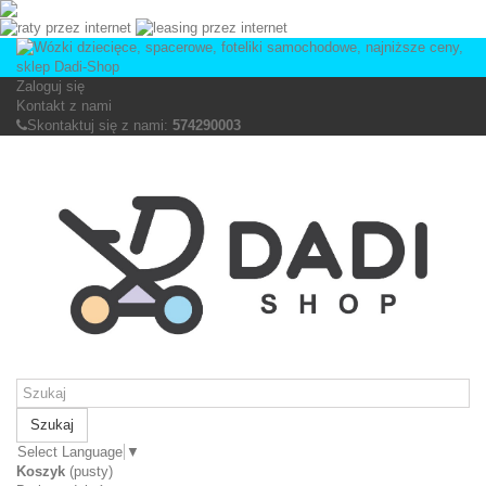
Zaloguj się
Kontakt z nami
Skontaktuj się z nami:
574290003
Szukaj
Select Language
▼
Koszyk
(pusty)