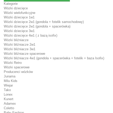
Kategorie
Wózki dziecięce
Wózki wielofunkcyjne
Wózki dziecięce 1w1
Wózki dziecięce 2w1 (gondola + fotelik samochodowy)
Wózki dziecięce 2w1 (gondola + spacerówka)
Wózki dziecięce 3w1
Wózki dziecięce 4w1 ( z bazą isofix)
Wózki bliźniacze
Wózki bliźniacze 2w1
Wózki bliźniacze 3w1
Wózki bliźniacze spacerowe
Wózki bliźniacze 4w1 (gondola + spacerówka + fotelik + baza Isofix)
Wózki Retro
Wózki spacerowe
Producenci wózków
Junama
Milu Kids
Wiejar
Tako
Lonex
Kunert
Adamex
Coletto
Baby Fashion