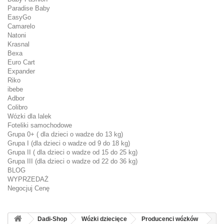
Paradise Baby
EasyGo
Camarelo
Natoni
Krasnal
Bexa
Euro Cart
Expander
Riko
ibebe
Adbor
Colibro
Wózki dla lalek
Foteliki samochodowe
Grupa 0+ ( dla dzieci o wadze do 13 kg)
Grupa I (dla dzieci o wadze od 9 do 18 kg)
Grupa II ( dla dzieci o wadze od 15 do 25 kg)
Grupa III (dla dzieci o wadze od 22 do 36 kg)
BLOG
WYPRZEDAŻ
Negocjuj Cenę
Dadi-Shop
Wózki dziecięce
Producenci wózków