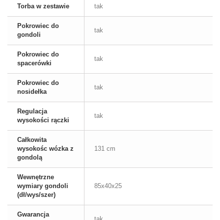
Torba w zestawie
tak
Pokrowiec do
tak
gondoli
Pokrowiec do
tak
spacerówki
Pokrowiec do
tak
nosidełka
Regulacja
tak
wysokości rączki
Całkowita
wysokośc wózka z
131 cm
gondolą
Wewnętrzne
wymiary gondoli
85x40x25
(dł/wys/szer)
Gwarancja
tak