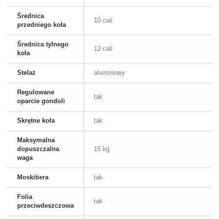
Średnica
10 cali
przedniego koła
Średnica tylnego
12 cali
koła
Stelaż
aluminiowy
Regulowane
tak
oparcie gondoli
Skrętne koła
tak
Maksymalna
dopuszczalna
15 kg
waga
Moskitiera
tak
Folia
tak
przeciwdeszczowa