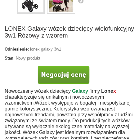
LONEX Galaxy wózek dziecięcy wielofunkcyjny
3w1 Różowy z wzorem
Odniesienie:
lonex galaxy 3w1
Stan:
Nowy produkt
Nowoczesny wózek dziecięcy
Galaxy
firmy
Lone
x
charakteryzuje się unikalnym i nowoczesnym
wzornictwem.Wózek występuje w bogatej i niespotykanej
gamie kolorystycznej. Kolorystyka wzorowana jest
najnowszymi trendami, powstała przy współpracy z ludźmi
związanymi ze światem mody.
Do produkcji tych wózków
używane są wyłącznie ekologiczne materiały najwyższej
jakości.
Wózek Galaxy jest idealnym rozwiązaniem dla
wymagających rodziców oraz komfortu i bezpieczeństwa