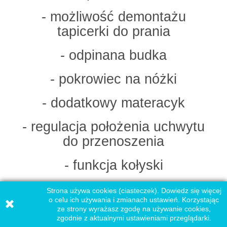
- możliwość demontażu
tapicerki do prania
- odpinana budka
- pokrowiec na nóżki
- dodatkowy materacyk
- regulacja położenia uchwytu
do przenoszenia
- funkcja kołyski
Strona używa cookies (ciasteczek). Dowiedz się więcej
o celu ich używania i zmianach ustawień. Korzystając
ze strony wyrażasz zgodę na używanie cookies,
zgodnie z aktualnymi ustawieniami przeglądarki.