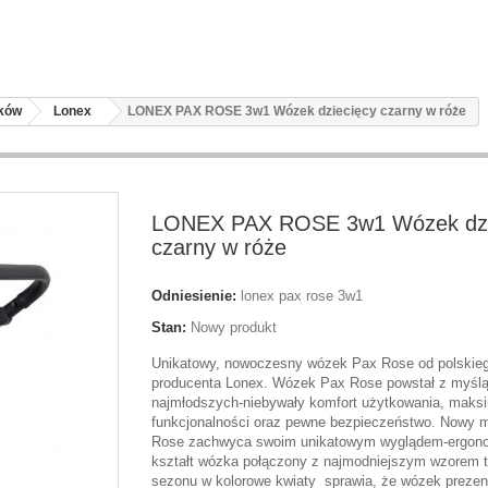
zków
Lonex
LONEX PAX ROSE 3w1 Wózek dziecięcy czarny w róże
LONEX PAX ROSE 3w1 Wózek dzi
czarny w róże
Odniesienie:
lonex pax rose 3w1
Stan:
Nowy produkt
Unikatowy, nowoczesny wózek Pax Rose od polskie
producenta Lonex. Wózek Pax Rose powstał z myślą
najmłodszych-niebywały komfort użytkowania, mak
funkcjonalności oraz pewne bezpieczeństwo. Nowy 
Rose zachwyca swoim unikatowym wyglądem-ergon
kształt wózka połączony z najmodniejszym wzorem 
sezonu w kolorowe kwiaty sprawia, że wózek prezent