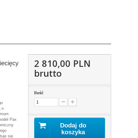
2 810,00 PLN
ecięcy
brutto
Ilość
go
 o
simum
model Pax
Dodaj do
omiczny
tego
koszyka
uje się