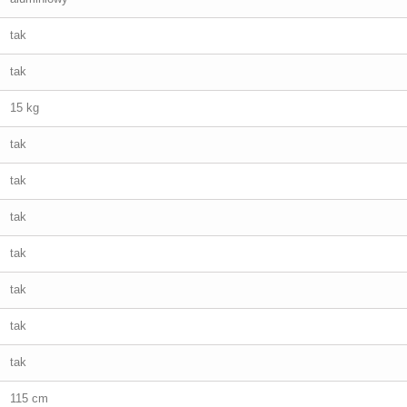
tak
tak
15 kg
tak
tak
tak
tak
tak
tak
tak
115 cm