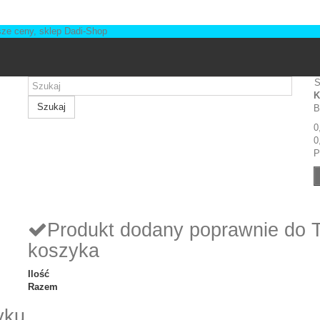
S
K
Szukaj
B
0
0
P
Produkt dodany poprawnie do 
koszyka
Ilość
Razem
yku.