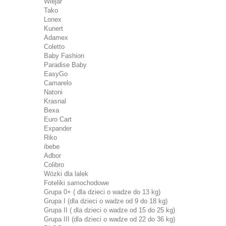
Wiejar
Tako
Lonex
Kunert
Adamex
Coletto
Baby Fashion
Paradise Baby
EasyGo
Camarelo
Natoni
Krasnal
Bexa
Euro Cart
Expander
Riko
ibebe
Adbor
Colibro
Wózki dla lalek
Foteliki samochodowe
Grupa 0+ ( dla dzieci o wadze do 13 kg)
Grupa I (dla dzieci o wadze od 9 do 18 kg)
Grupa II ( dla dzieci o wadze od 15 do 25 kg)
Grupa III (dla dzieci o wadze od 22 do 36 kg)