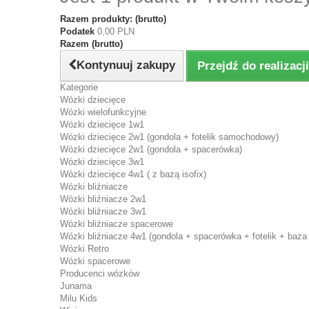
Razem produkty: (brutto)
Podatek
0,00 PLN
Razem (brutto)
Kontynuuj zakupy
Przejdź do realizac
Kategorie
Wózki dziecięce
Wózki wielofunkcyjne
Wózki dziecięce 1w1
Wózki dziecięce 2w1 (gondola + fotelik samochodowy)
Wózki dziecięce 2w1 (gondola + spacerówka)
Wózki dziecięce 3w1
Wózki dziecięce 4w1 ( z bazą isofix)
Wózki bliźniacze
Wózki bliźniacze 2w1
Wózki bliźniacze 3w1
Wózki bliźniacze spacerowe
Wózki bliźniacze 4w1 (gondola + spacerówka + fotelik + baza 
Wózki Retro
Wózki spacerowe
Producenci wózków
Junama
Milu Kids