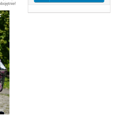
obojętnie!