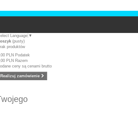
elect Language
▼
oszyk
(pusty)
rak produktów
,00 PLN
Podatek
,00 PLN
Razem
odane ceny są cenami brutto
Realizuj zamówienie
Twojego