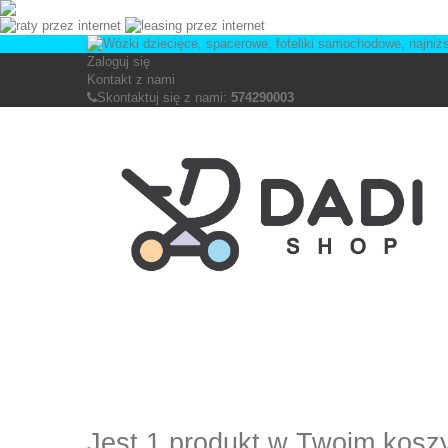
Zaloguj się
Kontakt z nami
Skontaktuj się z nami:
574290003
Jest 1 produkt w Twoim kosz