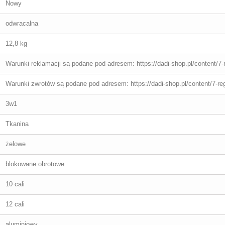
Nowy
odwracalna
12,8 kg
Warunki reklamacji są podane pod adresem: https://dadi-shop.pl/content/7-
Warunki zwrotów są podane pod adresem: https://dadi-shop.pl/content/7-re
3w1
Tkanina
żelowe
blokowane obrotowe
10 cali
12 cali
aluminiowy