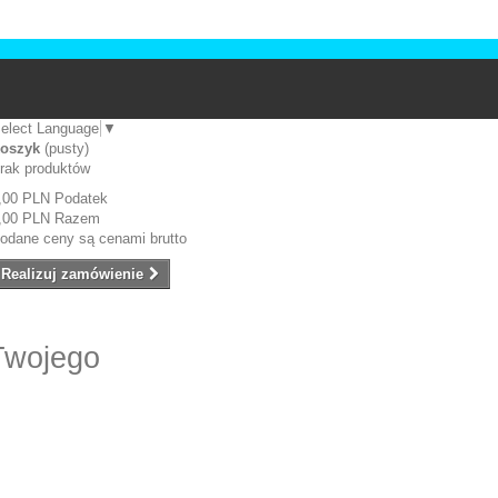
elect Language
▼
oszyk
(pusty)
rak produktów
,00 PLN
Podatek
,00 PLN
Razem
odane ceny są cenami brutto
Realizuj zamówienie
Twojego