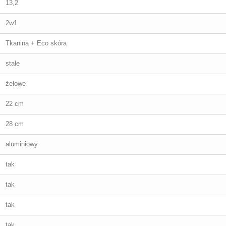
13,2
2w1
Tkanina + Eco skóra
stałe
żelowe
22 cm
28 cm
aluminiowy
tak
tak
tak
tak