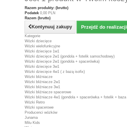
Razem produkty: (brutto)
Podatek
0,00 PLN
Razem (brutto)
Kontynuuj zakupy
Przejdź do realizac
Kategorie
Wózki dziecięce
Wózki wielofunkcyjne
Wózki dziecięce 1w1
Wózki dziecięce 2w1 (gondola + fotelik samochodowy)
Wózki dziecięce 2w1 (gondola + spacerówka)
Wózki dziecięce 3w1
Wózki dziecięce 4w1 ( z bazą isofix)
Wózki bliźniacze
Wózki bliźniacze 2w1
Wózki bliźniacze 3w1
Wózki bliźniacze spacerowe
Wózki bliźniacze 4w1 (gondola + spacerówka + fotelik + baza 
Wózki Retro
Wózki spacerowe
Producenci wózków
Junama
Milu Kids