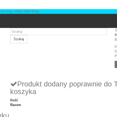
S
K
Szukaj
B
0
0
P
Produkt dodany poprawnie do 
koszyka
Ilość
Razem
yku.