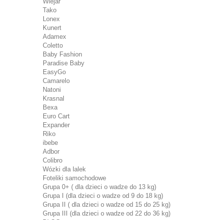
Wiejar
Tako
Lonex
Kunert
Adamex
Coletto
Baby Fashion
Paradise Baby
EasyGo
Camarelo
Natoni
Krasnal
Bexa
Euro Cart
Expander
Riko
ibebe
Adbor
Colibro
Wózki dla lalek
Foteliki samochodowe
Grupa 0+ ( dla dzieci o wadze do 13 kg)
Grupa I (dla dzieci o wadze od 9 do 18 kg)
Grupa II ( dla dzieci o wadze od 15 do 25 kg)
Grupa III (dla dzieci o wadze od 22 do 36 kg)