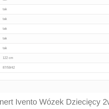
tak
tak
tak
tak
tak
122 cm
87/59/42
nert Ivento Wózek Dziecięcy 