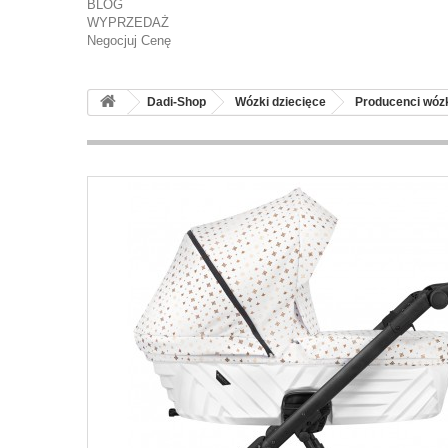
BLOG
WYPRZEDAŻ
Negocjuj Cenę
Dadi-Shop
Wózki dziecięce
Producenci wó