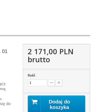
2 171,00 PLN
1 01
brutto
Ilość
ący
rną
u.
Dodaj do
się do
koszyka