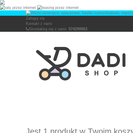
Zaloguj się
Kontakt z nami
Skontaktuj się z nami:
574290003
Jest 1 produkt w Twoim kosz