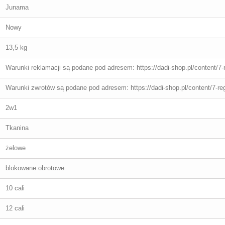
Junama
Nowy
13,5 kg
Warunki reklamacji są podane pod adresem: https://dadi-shop.pl/content/7-
Warunki zwrotów są podane pod adresem: https://dadi-shop.pl/content/7-re
2w1
Tkanina
żelowe
blokowane obrotowe
10 cali
12 cali