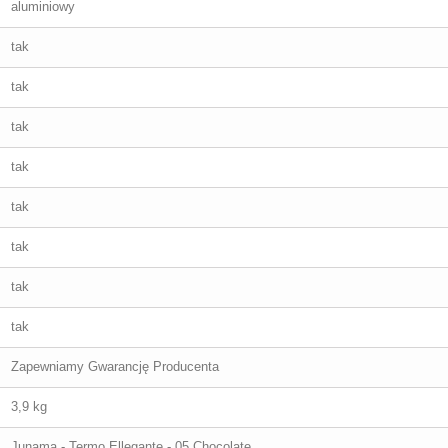
aluminiowy
tak
tak
tak
tak
tak
tak
tak
tak
Zapewniamy Gwarancję Producenta
3,9 kg
Junama - Termo Ellegante - 05 Chocolate