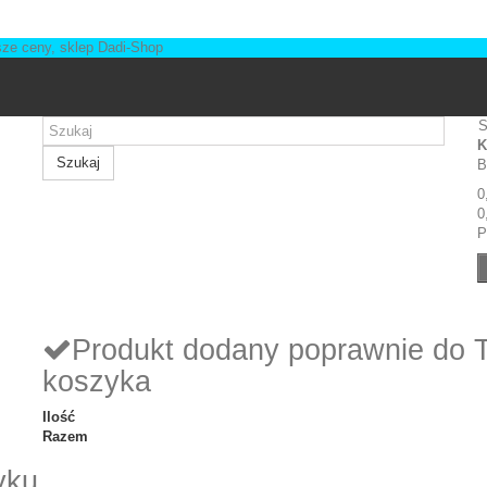
S
K
Szukaj
B
0
0
P
Produkt dodany poprawnie do 
koszyka
Ilość
Razem
yku.