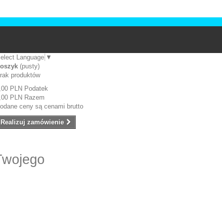
elect Language
▼
oszyk
(pusty)
rak produktów
,00 PLN
Podatek
,00 PLN
Razem
odane ceny są cenami brutto
Realizuj zamówienie
Twojego