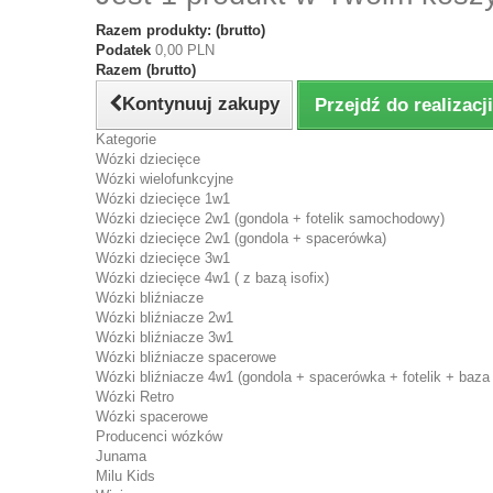
Razem produkty: (brutto)
Podatek
0,00 PLN
Razem (brutto)
Kontynuuj zakupy
Przejdź do realizac
Kategorie
Wózki dziecięce
Wózki wielofunkcyjne
Wózki dziecięce 1w1
Wózki dziecięce 2w1 (gondola + fotelik samochodowy)
Wózki dziecięce 2w1 (gondola + spacerówka)
Wózki dziecięce 3w1
Wózki dziecięce 4w1 ( z bazą isofix)
Wózki bliźniacze
Wózki bliźniacze 2w1
Wózki bliźniacze 3w1
Wózki bliźniacze spacerowe
Wózki bliźniacze 4w1 (gondola + spacerówka + fotelik + baza 
Wózki Retro
Wózki spacerowe
Producenci wózków
Junama
Milu Kids