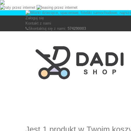
Zaloguj się
Kontakt z nami
Skontaktuj się z nami:
574290003
Jest 1 produkt w Twoim kosz