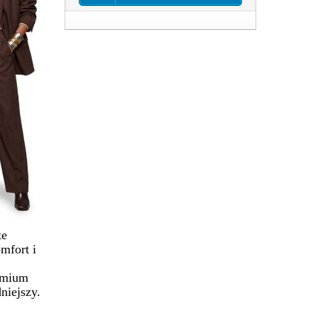
te
mfort i
remium
niejszy.