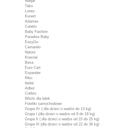
Wiejar
Tako
Lonex
Kunert
Adamex
Coletto
Baby Fashion
Paradise Baby
EasyGo
Camarelo
Natoni
Krasnal
Bexa
Euro Cart
Expander
Riko
ibebe
Adbor
Colibro
Wózki dla lalek
Foteliki samochodowe
Grupa 0+ ( dla dzieci o wadze do 13 kg)
Grupa I (dla dzieci o wadze od 9 do 18 kg)
Grupa II ( dla dzieci o wadze od 15 do 25 kg)
Grupa III (dla dzieci o wadze od 22 do 36 kg)