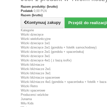
Razem produkty: (brutto)
Podatek
0,00 PLN
Razem (brutto)
Kontynuuj zakupy
Przejdź do realizac
Kategorie
Wózki dziecięce
Wózki wielofunkcyjne
Wózki dziecięce 1w1
Wózki dziecięce 2w1 (gondola + fotelik samochodowy)
Wózki dziecięce 2w1 (gondola + spacerówka)
Wózki dziecięce 3w1
Wózki dziecięce 4w1 ( z bazą isofix)
Wózki bliźniacze
Wózki bliźniacze 2w1
Wózki bliźniacze 3w1
Wózki bliźniacze spacerowe
Wózki bliźniacze 4w1 (gondola + spacerówka + fotelik + baza 
Wózki Retro
Wózki spacerowe
Producenci wózków
Junama
Milu Kids