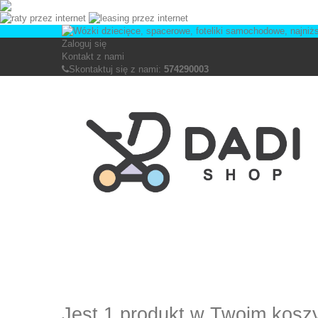
Zaloguj się
Kontakt z nami
Skontaktuj się z nami:
574290003
Jest 1 produkt w Twoim kosz