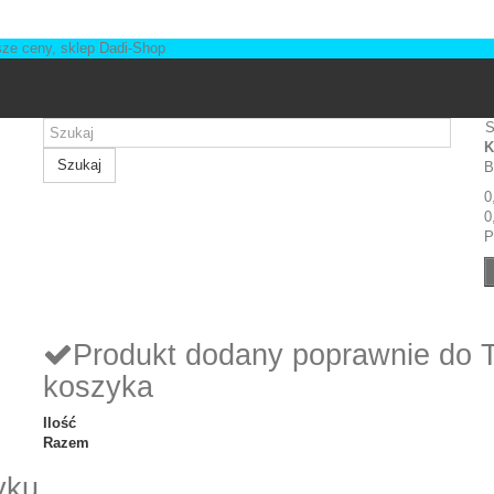
S
K
Szukaj
B
0
0
P
Produkt dodany poprawnie do 
koszyka
Ilość
Razem
yku.