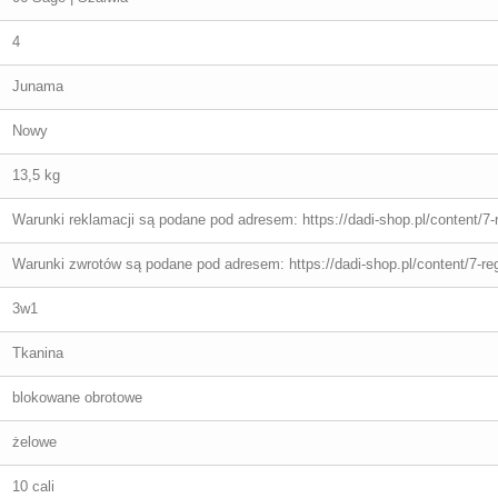
4
Junama
Nowy
13,5 kg
Warunki reklamacji są podane pod adresem: https://dadi-shop.pl/content/7-
Warunki zwrotów są podane pod adresem: https://dadi-shop.pl/content/7-re
3w1
Tkanina
blokowane obrotowe
żelowe
10 cali