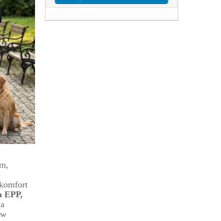
ym,
 komfort
a EPP,
ja
ów