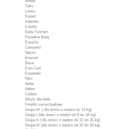
Wiejar
Tako
Lonex
Kunert
Adamex
Coletto
Baby Fashion
Paradise Baby
EasyGo
Camarelo
Natoni
Krasnal
Bexa
Euro Cart
Expander
Riko
ibebe
Adbor
Colibro
Wózki dla lalek
Foteliki samochodowe
Grupa 0+ ( dla dzieci o wadze do 13 kg)
Grupa I (dla dzieci o wadze od 9 do 18 kg)
Grupa II ( dla dzieci o wadze od 15 do 25 kg)
Grupa III (dla dzieci o wadze od 22 do 36 kg)