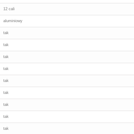
12 cali
aluminiowy
tak
tak
tak
tak
tak
tak
tak
tak
tak