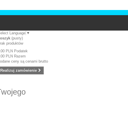
elect Language
▼
oszyk
(pusty)
rak produktów
,00 PLN
Podatek
,00 PLN
Razem
odane ceny są cenami brutto
Realizuj zamówienie
Twojego