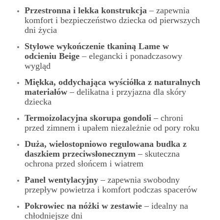
Przestronna i lekka konstrukcja
– zapewnia
komfort i bezpieczeństwo dziecka od pierwszych
dni życia
Stylowe wykończenie tkaniną Lame w
odcieniu Beige
– elegancki i ponadczasowy
wygląd
Miękka, oddychająca wyściółka z naturalnych
materiałów
– delikatna i przyjazna dla skóry
dziecka
Termoizolacyjna skorupa gondoli
– chroni
przed zimnem i upałem niezależnie od pory roku
Duża, wielostopniowo regulowana budka z
daszkiem przeciwsłonecznym
– skuteczna
ochrona przed słońcem i wiatrem
Panel wentylacyjny
– zapewnia swobodny
przepływ powietrza i komfort podczas spacerów
Pokrowiec na nóżki w zestawie
– idealny na
chłodniejsze dni