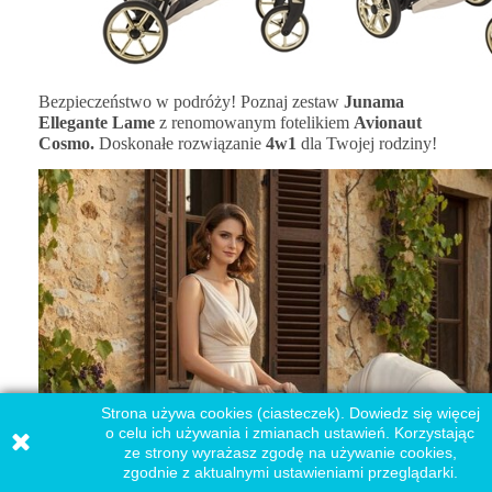
Bezpieczeństwo w podróży! Poznaj zestaw
Junama
Ellegante Lame
z renomowanym fotelikiem
Avionaut
Cosmo.
Doskonałe rozwiązanie
4w1
dla Twojej rodziny!
Strona używa cookies (ciasteczek). Dowiedz się więcej
o celu ich używania i zmianach ustawień. Korzystając
ze strony wyrażasz zgodę na używanie cookies,
zgodnie z aktualnymi ustawieniami przeglądarki.