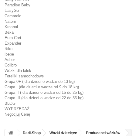
Paradise Baby
EasyGo
Camarelo
Natoni
Krasnal
Bexa
Euro Cart
Expander
Riko
ibebe
Adbor
Colibro
Wózki dla lalek
Foteliki samochodowe
Grupa 0+ ( dla dzieci o wadze do 13 kg)
Grupa I (dla dzieci o wadze od 9 do 18 kg)
Grupa II ( dla dzieci o wadze od 15 do 25 kg)
Grupa III (dla dzieci o wadze od 22 do 36 kg)
BLOG
WYPRZEDAŻ
Negocjuj Cenę
Dadi-Shop
Wózki dziecięce
Producenci wózków