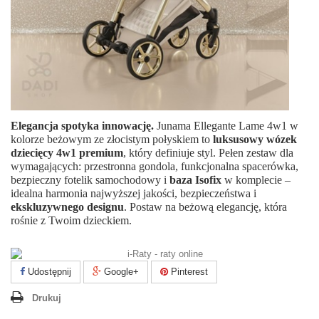
Elegancja spotyka innowację.
Junama Ellegante Lame 4w1 w
kolorze beżowym ze złocistym połyskiem to
luksusowy wózek
dziecięcy 4w1 premium
, który definiuje styl. Pełen zestaw dla
wymagających: przestronna gondola, funkcjonalna spacerówka,
bezpieczny fotelik samochodowy i
baza Isofix
w komplecie –
idealna harmonia najwyższej jakości, bezpieczeństwa i
ekskluzywnego designu
. Postaw na beżową elegancję, która
rośnie z Twoim dzieckiem.
Udostępnij
Google+
Pinterest
Drukuj