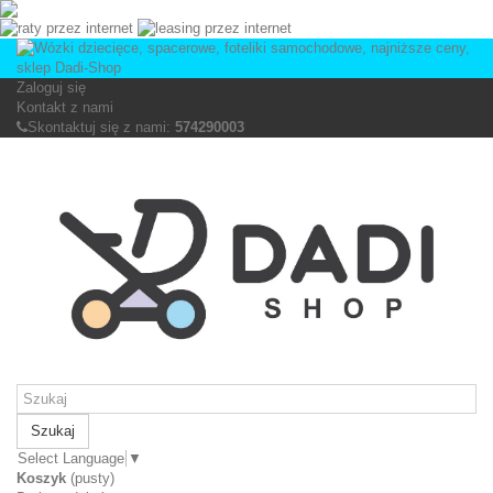
Zaloguj się
Kontakt z nami
Skontaktuj się z nami:
574290003
Szukaj
Select Language
▼
Koszyk
(pusty)