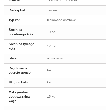
Materiał
Tkanina + Eco skóra
Rodzaj kół
żelowe
Typ kół
blokowane obrotowe
Średnica
10 cali
przedniego koła
Średnica tylnego
12 cali
koła
Stelaż
aluminiowy
Regulowane
tak
oparcie gondoli
Skrętne koła
tak
Maksymalna
dopuszczalna
15 kg
waga