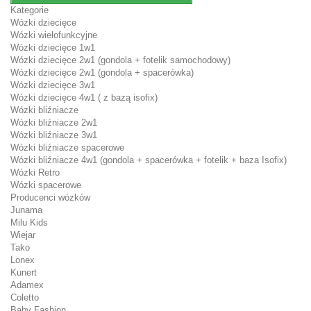
Kategorie
Wózki dziecięce
Wózki wielofunkcyjne
Wózki dziecięce 1w1
Wózki dziecięce 2w1 (gondola + fotelik samochodowy)
Wózki dziecięce 2w1 (gondola + spacerówka)
Wózki dziecięce 3w1
Wózki dziecięce 4w1 ( z bazą isofix)
Wózki bliźniacze
Wózki bliźniacze 2w1
Wózki bliźniacze 3w1
Wózki bliźniacze spacerowe
Wózki bliźniacze 4w1 (gondola + spacerówka + fotelik + baza Isofix)
Wózki Retro
Wózki spacerowe
Producenci wózków
Junama
Milu Kids
Wiejar
Tako
Lonex
Kunert
Adamex
Coletto
Baby Fashion