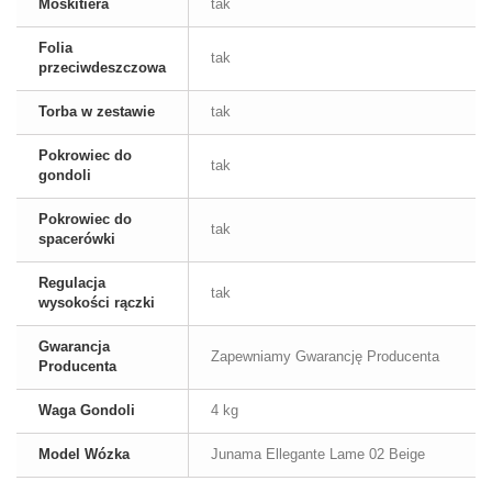
Moskitiera
tak
Folia
tak
przeciwdeszczowa
Torba w zestawie
tak
Pokrowiec do
tak
gondoli
Pokrowiec do
tak
spacerówki
Regulacja
tak
wysokości rączki
Gwarancja
Zapewniamy Gwarancję Producenta
Producenta
Waga Gondoli
4 kg
Model Wózka
Junama Ellegante Lame 02 Beige