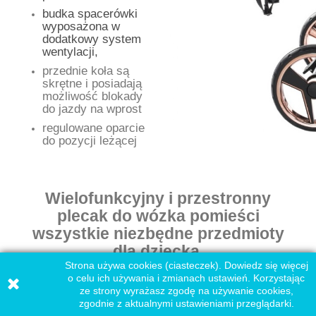
budka spacerówki
wyposażona w
dodatkowy system
wentylacji,
przednie koła są
skrętne i posiadają
możliwość blokady
do jazdy na wprost
regulowane oparcie
do pozycji leżącej
Wielofunkcyjny i przestronny
plecak do wózka pomieści
wszystkie niezbędne przedmioty
dla dziecka.
Strona używa cookies (ciasteczek). Dowiedz się więcej
o celu ich używania i zmianach ustawień. Korzystając
ze strony wyrażasz zgodę na używanie cookies,
zgodnie z aktualnymi ustawieniami przeglądarki.