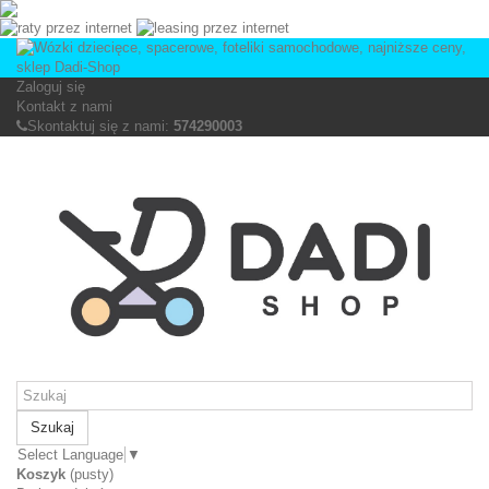
Zaloguj się
Kontakt z nami
Skontaktuj się z nami:
574290003
Szukaj
Select Language
▼
Koszyk
(pusty)