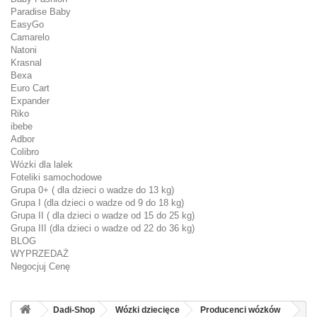
Paradise Baby
EasyGo
Camarelo
Natoni
Krasnal
Bexa
Euro Cart
Expander
Riko
ibebe
Adbor
Colibro
Wózki dla lalek
Foteliki samochodowe
Grupa 0+ ( dla dzieci o wadze do 13 kg)
Grupa I (dla dzieci o wadze od 9 do 18 kg)
Grupa II ( dla dzieci o wadze od 15 do 25 kg)
Grupa III (dla dzieci o wadze od 22 do 36 kg)
BLOG
WYPRZEDAŻ
Negocjuj Cenę
Dadi-Shop
Wózki dziecięce
Producenci wózków