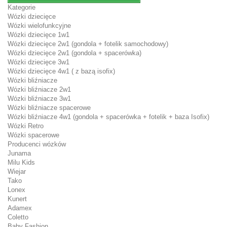
Kategorie
Wózki dziecięce
Wózki wielofunkcyjne
Wózki dziecięce 1w1
Wózki dziecięce 2w1 (gondola + fotelik samochodowy)
Wózki dziecięce 2w1 (gondola + spacerówka)
Wózki dziecięce 3w1
Wózki dziecięce 4w1 ( z bazą isofix)
Wózki bliźniacze
Wózki bliźniacze 2w1
Wózki bliźniacze 3w1
Wózki bliźniacze spacerowe
Wózki bliźniacze 4w1 (gondola + spacerówka + fotelik + baza Isofix)
Wózki Retro
Wózki spacerowe
Producenci wózków
Junama
Milu Kids
Wiejar
Tako
Lonex
Kunert
Adamex
Coletto
Baby Fashion