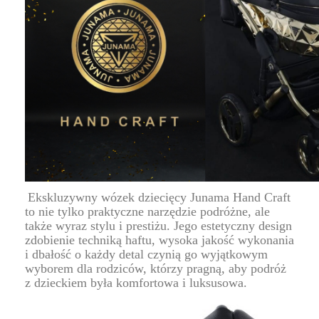
Ekskluzywny wózek dziecięcy Junama Hand Craft
to nie tylko praktyczne narzędzie podróżne, ale
także wyraz stylu i prestiżu. Jego estetyczny design
zdobienie techniką haftu, wysoka jakość wykonania
i dbałość o każdy detal czynią go wyjątkowym
wyborem dla rodziców, którzy pragną, aby podróż
z dzieckiem była komfortowa i luksusowa.