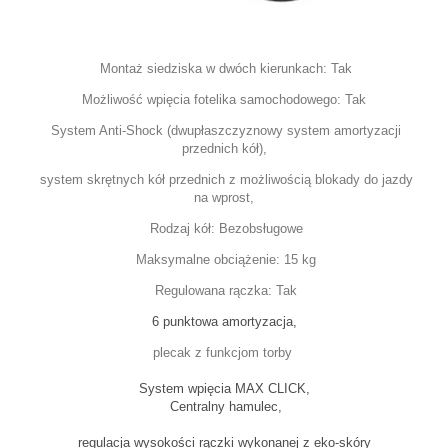
Montaż siedziska w dwóch kierunkach:
Tak
Możliwość wpięcia fotelika samochodowego:
Tak
System Anti-Shock (dwupłaszczyznowy system amortyzacji
przednich kół),
system skrętnych kół przednich z możliwością blokady do jazdy
na wprost,
Rodzaj kół:
Bezobsługowe
Maksymalne obciążenie:
15 kg
Regulowana rączka:
Tak
6 punktowa amortyzacja,
plecak z funkcjom torby
System wpięcia MAX CLICK,
Centralny hamulec,
regulacja wysokości rączki wykonanej z eko-skóry