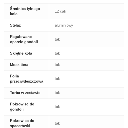
Średnica tylnego
12 cali
koła
Stelaż
aluminiowy
Regulowane
tak
oparcie gondoli
Skrętne koła
tak
Moskitiera
tak
Folia
tak
przeciwdeszczowa
Torba w zestawie
tak
Pokrowiec do
tak
gondoli
Pokrowiec do
tak
spacerówki