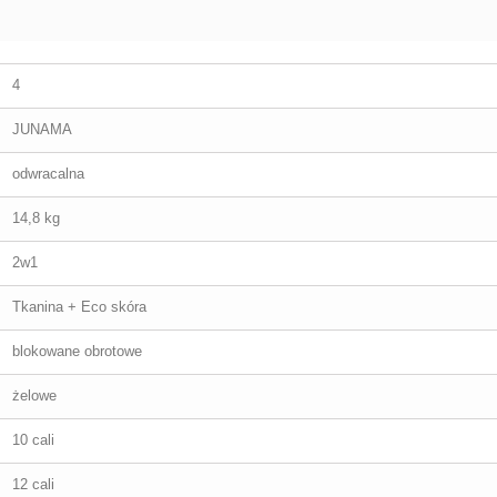
4
JUNAMA
odwracalna
14,8 kg
2w1
Tkanina + Eco skóra
blokowane obrotowe
żelowe
10 cali
12 cali