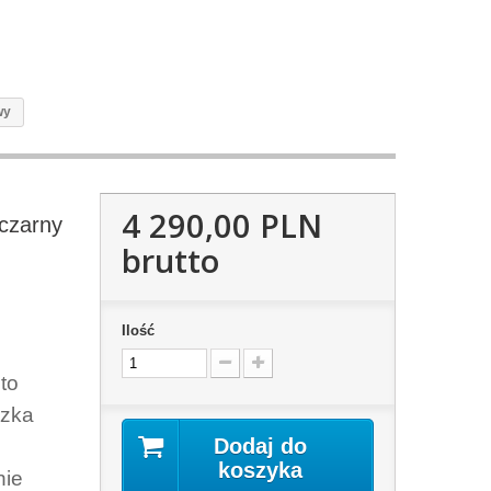
wy
4 290,00 PLN
czarny
brutto
Ilość
to
ózka
Dodaj do
koszyka
nie