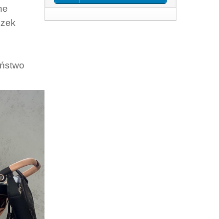
ne
ózek
eństwo