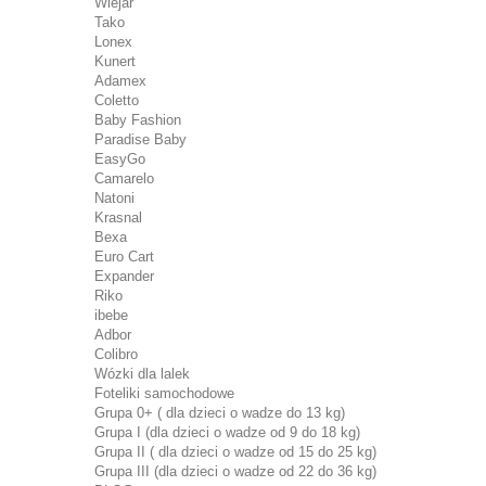
Wiejar
Tako
Lonex
Kunert
Adamex
Coletto
Baby Fashion
Paradise Baby
EasyGo
Camarelo
Natoni
Krasnal
Bexa
Euro Cart
Expander
Riko
ibebe
Adbor
Colibro
Wózki dla lalek
Foteliki samochodowe
Grupa 0+ ( dla dzieci o wadze do 13 kg)
Grupa I (dla dzieci o wadze od 9 do 18 kg)
Grupa II ( dla dzieci o wadze od 15 do 25 kg)
Grupa III (dla dzieci o wadze od 22 do 36 kg)