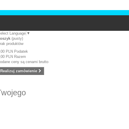
elect Language
▼
oszyk
(pusty)
rak produktów
,00 PLN
Podatek
,00 PLN
Razem
odane ceny są cenami brutto
Realizuj zamówienie
Twojego