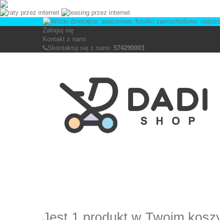
Zaloguj się
Kontakt z nami
Skontaktuj się z nami:
574290003
Jest 1 produkt w Twoim kosz