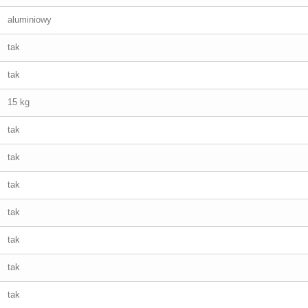
aluminiowy
tak
tak
15 kg
tak
tak
tak
tak
tak
tak
tak