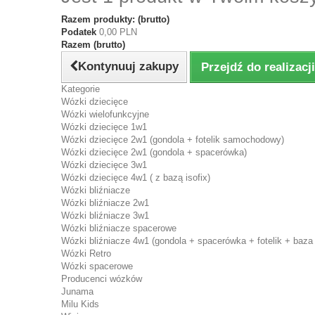
Razem produkty: (brutto)
Podatek
0,00 PLN
Razem (brutto)
Kontynuuj zakupy
Przejdź do realizac
Kategorie
Wózki dziecięce
Wózki wielofunkcyjne
Wózki dziecięce 1w1
Wózki dziecięce 2w1 (gondola + fotelik samochodowy)
Wózki dziecięce 2w1 (gondola + spacerówka)
Wózki dziecięce 3w1
Wózki dziecięce 4w1 ( z bazą isofix)
Wózki bliźniacze
Wózki bliźniacze 2w1
Wózki bliźniacze 3w1
Wózki bliźniacze spacerowe
Wózki bliźniacze 4w1 (gondola + spacerówka + fotelik + baza 
Wózki Retro
Wózki spacerowe
Producenci wózków
Junama
Milu Kids