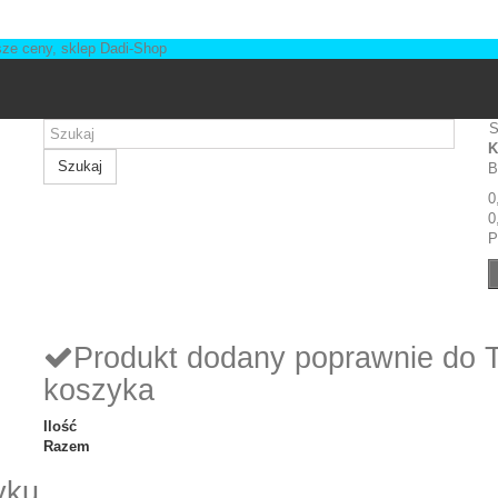
S
K
Szukaj
B
0
0
P
Produkt dodany poprawnie do 
koszyka
Ilość
Razem
yku.