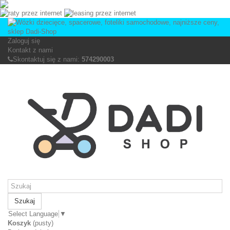
Zaloguj się
Kontakt z nami
Skontaktuj się z nami:
574290003
Szukaj
Select Language
▼
Koszyk
(pusty)