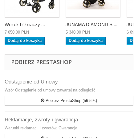
Wózek bliźniaczy ...
JUNAMA DIAMOND S ...
JUNA
7 050,00 PLN
5 340,00 PLN
6 090
Dodaj do koszyka
Dodaj do koszyka
Dod
POBIERZ PRESTASHOP
Odstąpienie od Umowy
Wzór Odstąpienie od umowy zawartej na odległość
Pobierz PrestaShop (56.59k)
Reklamacje, zwroty i gwarancja
Warunki reklamacji i zwrotów. Gwarancja.