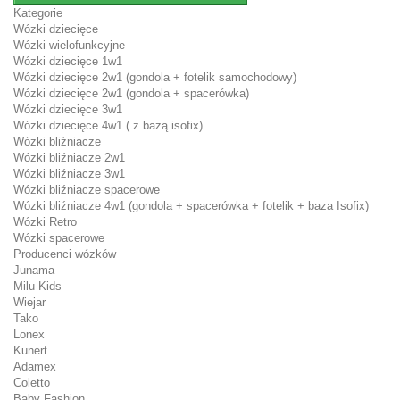
Kategorie
Wózki dziecięce
Wózki wielofunkcyjne
Wózki dziecięce 1w1
Wózki dziecięce 2w1 (gondola + fotelik samochodowy)
Wózki dziecięce 2w1 (gondola + spacerówka)
Wózki dziecięce 3w1
Wózki dziecięce 4w1 ( z bazą isofix)
Wózki bliźniacze
Wózki bliźniacze 2w1
Wózki bliźniacze 3w1
Wózki bliźniacze spacerowe
Wózki bliźniacze 4w1 (gondola + spacerówka + fotelik + baza Isofix)
Wózki Retro
Wózki spacerowe
Producenci wózków
Junama
Milu Kids
Wiejar
Tako
Lonex
Kunert
Adamex
Coletto
Baby Fashion