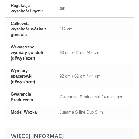
Regulacja
tak
wysokości rączki
Całkowita
wysokośc wózka z
112 cm
gondolą
Wewnętrzne
wymiary gondoli
90 cm / 62 cm /42 cm
(dł/wys/szer)
Wymiary
spacerówki
92 cm / 62 cm / 44 cm
(dł/wys/szer)
Gwarancja
Gwarancja Producenta 24 miesiące
Producenta
Model Wózka
Junama S line Duo Slim
WIĘCEJ INFORMACJI