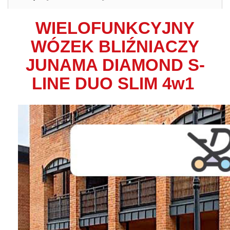
WIELOFUNKCYJNY
WÓZEK BLIŹNIACZY
JUNAMA DIAMOND S-
LINE DUO SLIM 4w1