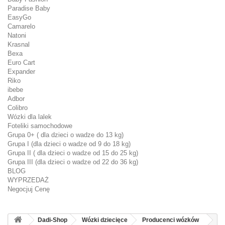
Paradise Baby
EasyGo
Camarelo
Natoni
Krasnal
Bexa
Euro Cart
Expander
Riko
ibebe
Adbor
Colibro
Wózki dla lalek
Foteliki samochodowe
Grupa 0+ ( dla dzieci o wadze do 13 kg)
Grupa I (dla dzieci o wadze od 9 do 18 kg)
Grupa II ( dla dzieci o wadze od 15 do 25 kg)
Grupa III (dla dzieci o wadze od 22 do 36 kg)
BLOG
WYPRZEDAŻ
Negocjuj Cenę
Dadi-Shop
Wózki dziecięce
Producenci wózków