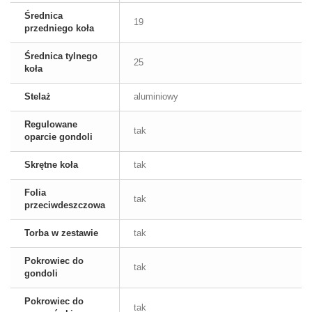
Średnica
19
przedniego koła
Średnica tylnego
25
koła
Stelaż
aluminiowy
Regulowane
tak
oparcie gondoli
Skrętne koła
tak
Folia
tak
przeciwdeszczowa
Torba w zestawie
tak
Pokrowiec do
tak
gondoli
Pokrowiec do
tak