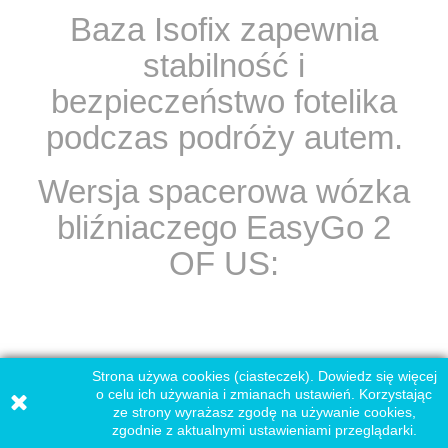
Baza Isofix zapewnia
stabilność i
bezpieczeństwo fotelika
podczas podróży autem.
Wersja spacerowa wózka
bliźniaczego EasyGo 2
OF US:
Strona używa cookies (ciasteczek). Dowiedz się więcej
o celu ich używania i zmianach ustawień. Korzystając
ze strony wyrażasz zgodę na używanie cookies,
zgodnie z aktualnymi ustawieniami przeglądarki.