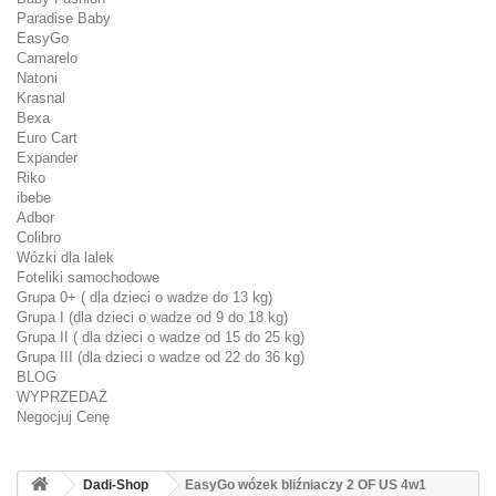
Paradise Baby
EasyGo
Camarelo
Natoni
Krasnal
Bexa
Euro Cart
Expander
Riko
ibebe
Adbor
Colibro
Wózki dla lalek
Foteliki samochodowe
Grupa 0+ ( dla dzieci o wadze do 13 kg)
Grupa I (dla dzieci o wadze od 9 do 18 kg)
Grupa II ( dla dzieci o wadze od 15 do 25 kg)
Grupa III (dla dzieci o wadze od 22 do 36 kg)
BLOG
WYPRZEDAŻ
Negocjuj Cenę
Dadi-Shop
EasyGo wózek bliźniaczy 2 OF US 4w1