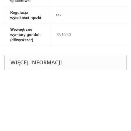
spacerówki
Regulacja
tak
wysokości rączki
Wewnętrzne
wymiary gondoli
72/19/40
(dł/wys/szer)
WIĘCEJ INFORMACJI