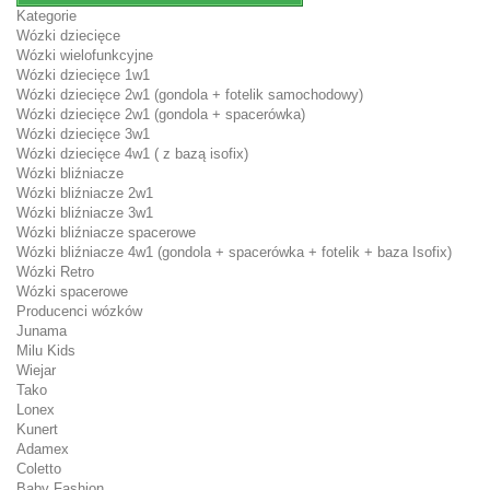
Kategorie
Wózki dziecięce
Wózki wielofunkcyjne
Wózki dziecięce 1w1
Wózki dziecięce 2w1 (gondola + fotelik samochodowy)
Wózki dziecięce 2w1 (gondola + spacerówka)
Wózki dziecięce 3w1
Wózki dziecięce 4w1 ( z bazą isofix)
Wózki bliźniacze
Wózki bliźniacze 2w1
Wózki bliźniacze 3w1
Wózki bliźniacze spacerowe
Wózki bliźniacze 4w1 (gondola + spacerówka + fotelik + baza Isofix)
Wózki Retro
Wózki spacerowe
Producenci wózków
Junama
Milu Kids
Wiejar
Tako
Lonex
Kunert
Adamex
Coletto
Baby Fashion