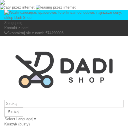
Zaloguj się
Kontakt z nami
Skontaktuj się z nami:
574290003
Szukaj
Select Language
▼
Koszyk
(pusty)