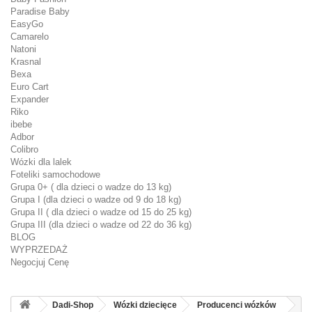
Paradise Baby
EasyGo
Camarelo
Natoni
Krasnal
Bexa
Euro Cart
Expander
Riko
ibebe
Adbor
Colibro
Wózki dla lalek
Foteliki samochodowe
Grupa 0+ ( dla dzieci o wadze do 13 kg)
Grupa I (dla dzieci o wadze od 9 do 18 kg)
Grupa II ( dla dzieci o wadze od 15 do 25 kg)
Grupa III (dla dzieci o wadze od 22 do 36 kg)
BLOG
WYPRZEDAŻ
Negocjuj Cenę
Dadi-Shop
Wózki dziecięce
Producenci wózków