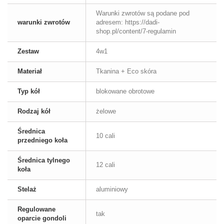
Warunki zwrotów są podane pod
warunki zwrotów
adresem: https://dadi-
shop.pl/content/7-regulamin
Zestaw
4w1
Materiał
Tkanina + Eco skóra
Typ kół
blokowane obrotowe
Rodzaj kół
żelowe
Średnica
10 cali
przedniego koła
Średnica tylnego
12 cali
koła
Stelaż
aluminiowy
Regulowane
tak
oparcie gondoli