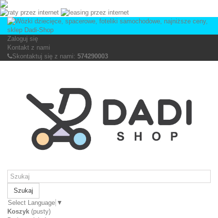
Zaloguj się
Kontakt z nami
Skontaktuj się z nami:
574290003
Szukaj
Select Language
▼
Koszyk
(pusty)