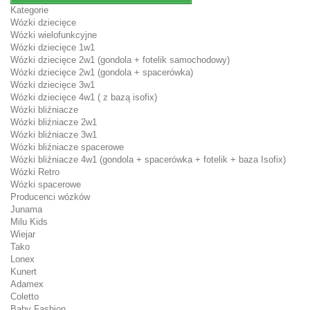
Kategorie
Wózki dziecięce
Wózki wielofunkcyjne
Wózki dziecięce 1w1
Wózki dziecięce 2w1 (gondola + fotelik samochodowy)
Wózki dziecięce 2w1 (gondola + spacerówka)
Wózki dziecięce 3w1
Wózki dziecięce 4w1 ( z bazą isofix)
Wózki bliźniacze
Wózki bliźniacze 2w1
Wózki bliźniacze 3w1
Wózki bliźniacze spacerowe
Wózki bliźniacze 4w1 (gondola + spacerówka + fotelik + baza Isofix)
Wózki Retro
Wózki spacerowe
Producenci wózków
Junama
Milu Kids
Wiejar
Tako
Lonex
Kunert
Adamex
Coletto
Baby Fashion