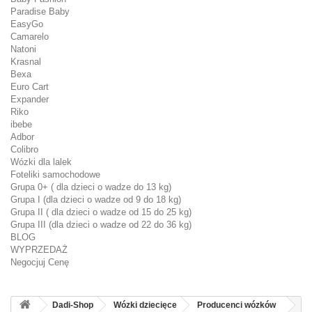
Paradise Baby
EasyGo
Camarelo
Natoni
Krasnal
Bexa
Euro Cart
Expander
Riko
ibebe
Adbor
Colibro
Wózki dla lalek
Foteliki samochodowe
Grupa 0+ ( dla dzieci o wadze do 13 kg)
Grupa I (dla dzieci o wadze od 9 do 18 kg)
Grupa II ( dla dzieci o wadze od 15 do 25 kg)
Grupa III (dla dzieci o wadze od 22 do 36 kg)
BLOG
WYPRZEDAŻ
Negocjuj Cenę
Dadi-Shop
Wózki dziecięce
Producenci wózków