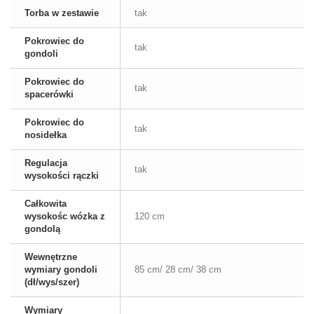
Torba w zestawie
tak
Pokrowiec do
tak
gondoli
Pokrowiec do
tak
spacerówki
Pokrowiec do
tak
nosidełka
Regulacja
tak
wysokości rączki
Całkowita
wysokośc wózka z
120 cm
gondolą
Wewnętrzne
wymiary gondoli
85 cm/ 28 cm/ 38 cm
(dł/wys/szer)
Wymiary