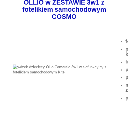
OLLIO w ZESTAWIE 3w1 z
fotelikiem samochodowym
COSMO
f
p
k
t
p
p
m
p