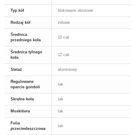
Typ kół
blokowane obrotowe
Rodzaj kół
żelowe
Średnica
10 cali
przedniego koła
Średnica tylnego
12 cali
koła
Stelaż
aluminiowy
Regulowane
tak
oparcie gondoli
Skrętne koła
tak
Moskitiera
tak
Folia
tak
przeciwdeszczowa