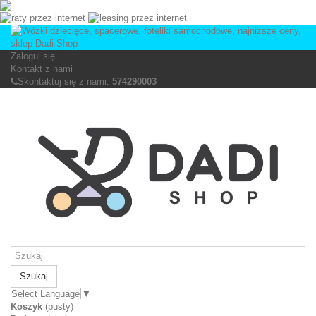
Zaloguj się
Kontakt z nami
Skontaktuj się z nami:
574290003
Szukaj
Select Language
▼
Koszyk
(pusty)