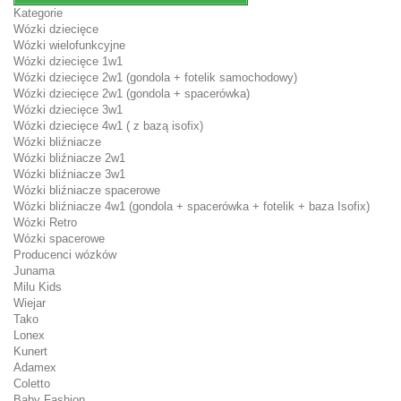
Kategorie
Wózki dziecięce
Wózki wielofunkcyjne
Wózki dziecięce 1w1
Wózki dziecięce 2w1 (gondola + fotelik samochodowy)
Wózki dziecięce 2w1 (gondola + spacerówka)
Wózki dziecięce 3w1
Wózki dziecięce 4w1 ( z bazą isofix)
Wózki bliźniacze
Wózki bliźniacze 2w1
Wózki bliźniacze 3w1
Wózki bliźniacze spacerowe
Wózki bliźniacze 4w1 (gondola + spacerówka + fotelik + baza Isofix)
Wózki Retro
Wózki spacerowe
Producenci wózków
Junama
Milu Kids
Wiejar
Tako
Lonex
Kunert
Adamex
Coletto
Baby Fashion