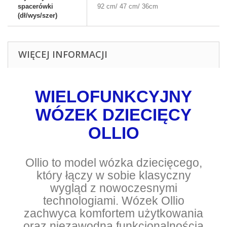
spacerówki
92 cm/ 47 cm/ 36cm
(dł/wys/szer)
WIĘCEJ INFORMACJI
WIELOFUNKCYJNY
WÓZEK DZIECIĘCY
OLLIO
Ollio to model wózka dziecięcego,
który łączy w sobie klasyczny
wygląd z nowoczesnymi
technologiami. Wózek Ollio
zachwyca komfortem użytkowania
oraz niezawodną funkcjonalnością