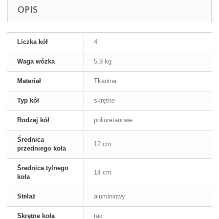
OPIS
Liczka kół
4
Waga wózka
5,9 kg
Materiał
Tkanina
Typ kół
skrętne
Rodzaj kół
poliuretanowe
Średnica
12 cm
przedniego koła
Średnica tylnego
14 cm
koła
Stelaż
aluminiowy
Skrętne koła
tak