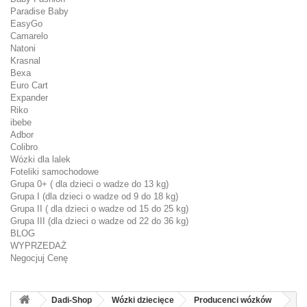
Paradise Baby
EasyGo
Camarelo
Natoni
Krasnal
Bexa
Euro Cart
Expander
Riko
ibebe
Adbor
Colibro
Wózki dla lalek
Foteliki samochodowe
Grupa 0+ ( dla dzieci o wadze do 13 kg)
Grupa I (dla dzieci o wadze od 9 do 18 kg)
Grupa II ( dla dzieci o wadze od 15 do 25 kg)
Grupa III (dla dzieci o wadze od 22 do 36 kg)
BLOG
WYPRZEDAŻ
Negocjuj Cenę
Dadi-Shop
Wózki dziecięce
Producenci wózków