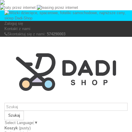
Zaloguj się
Kontakt z nami
Skontaktuj się z nami:
574290003
Szukaj
Select Language
▼
Koszyk
(pusty)