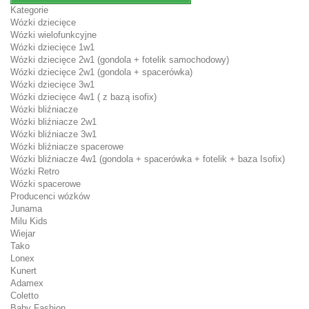
Kategorie
Wózki dziecięce
Wózki wielofunkcyjne
Wózki dziecięce 1w1
Wózki dziecięce 2w1 (gondola + fotelik samochodowy)
Wózki dziecięce 2w1 (gondola + spacerówka)
Wózki dziecięce 3w1
Wózki dziecięce 4w1 ( z bazą isofix)
Wózki bliźniacze
Wózki bliźniacze 2w1
Wózki bliźniacze 3w1
Wózki bliźniacze spacerowe
Wózki bliźniacze 4w1 (gondola + spacerówka + fotelik + baza Isofix)
Wózki Retro
Wózki spacerowe
Producenci wózków
Junama
Milu Kids
Wiejar
Tako
Lonex
Kunert
Adamex
Coletto
Baby Fashion