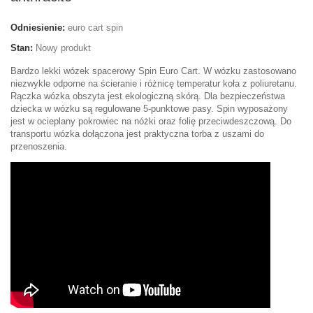
Odniesienie:
euro cart spin
Stan:
Nowy produkt
Bardzo lekki wózek spacerowy Spin Euro Cart. W wózku zastosowano
niezwykle odporne na ścieranie i różnicę temperatur koła z poliuretanu.
Rączka wózka obszyta jest ekologiczną skórą. Dla bezpieczeństwa
dziecka w wózku są regulowane 5-punktowe pasy. Spin wyposażony
jest w ocieplany pokrowiec na nóżki oraz folię przeciwdeszczową. Do
transportu wózka dołączona jest praktyczna torba z uszami do
przenoszenia.