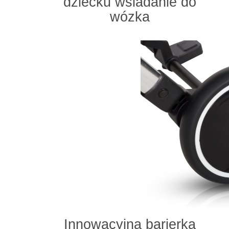
dziecku wsiadanie do
wózka
Innowacyjna barierka